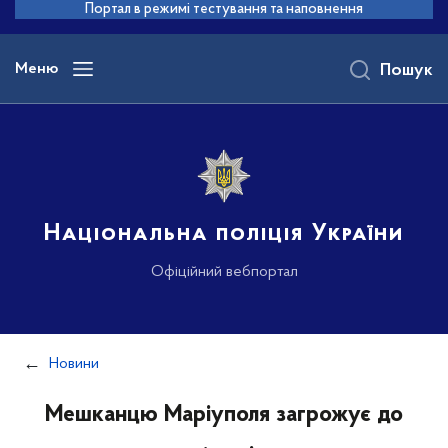
до
Портал в режимі тестування та наповнення
основного
вмісту
Меню
Пошук
Національна поліція України
Офіційний вебпортал
Новини
Мешканцю Маріуполя загрожує до