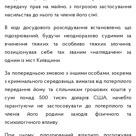
передачу прав на майно, з погрозою застосування
насильства до нього та членів його сім’ї.
В ході досудового розслідування встановлено, що
підозрюваний, будучи неодноразово судимим за
вчинення тяжких та особливо тяжких злочинів,
позиціонував себе так званим «наглядачем» за
одним із міст Київщини.
За попередньою змовою з іншими особами, зокрема
з кримінального середовища, вимагав від потерпілого
передання йому та спільникам грошових коштів у
сумі понад 500 тисяч доларів США, начебто
гарантуючи не застосовувати до потерпілого та
членів його родини заходів фізичного та
психологічного впливу.
При цьому, підозрюваний відкрито погрожував