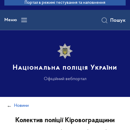
до
Портал в режимі тестування та наповнення
основного
вмісту
Меню
Пошук
Національна поліція України
Офіційний вебпортал
Новини
Колектив поліції Кіровоградщини