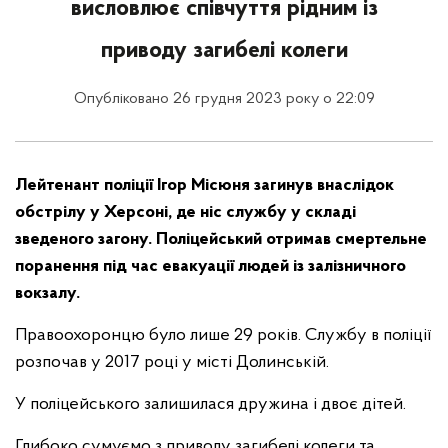
висловлює співчуття рідним із
приводу загибелі колеги
Опубліковано 26 грудня 2023 року о 22:09
Лейтенант поліції Ігор Місюня загинув внаслідок
обстрілу у Херсоні, де ніс службу у складі
зведеного загону. Поліцейський отримав смертельне
поранення під час евакуації людей із залізничного
вокзалу.
Правоохоронцю було лише 29 років. Службу в поліції
розпочав у 2017 році у місті Долинській.
У поліцейського залишилася дружина і двоє дітей.
Глибоко сумуємо з приводу загибелі колеги та