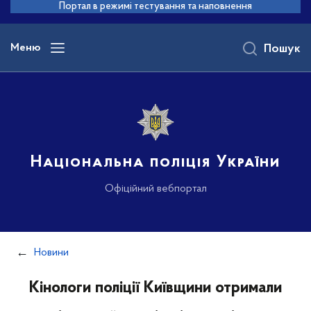
до
Портал в режимі тестування та наповнення
основного
вмісту
Меню
Пошук
Національна поліція України
Офіційний вебпортал
Новини
Кінологи поліції Київщини отримали