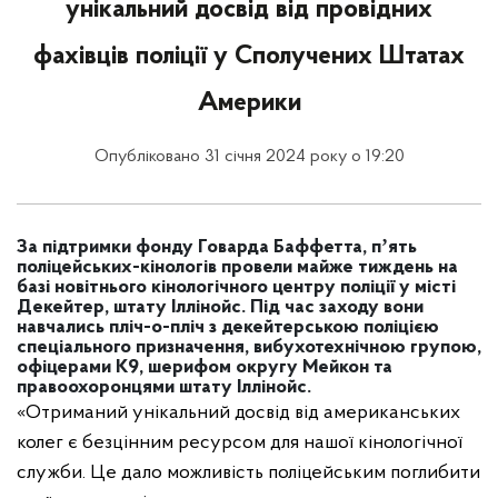
унікальний досвід від провідних
фахівців поліції у Сполучених Штатах
Америки
Опубліковано 31 січня 2024 року о 19:20
За підтримки фонду Говарда Баффетта, пʼять
поліцейських-кінологів провели майже тиждень на
базі новітнього кінологічного центру поліції у місті
Декейтер, штату Іллінойс. Під час заходу вони
навчались пліч-о-пліч з декейтерською поліцією
спеціального призначення, вибухотехнічною групою,
офіцерами К9, шерифом округу Мейкон та
правоохоронцями штату Іллінойс.
«Отриманий унікальний досвід від американських
колег є безцінним ресурсом для нашої кінологічної
служби. Це дало можливість поліцейським поглибити