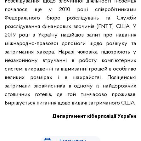
Розслідування щодо злочинної діяльності іноземця
почалося ще у 2010 році співробітниками
Федерального бюро розслідувань та Служби
розслідування фінансових злочинів (FNTT) США. У
2019 році в Україну надійшов запит про надання
міжнародно-правової допомоги щодо розшуку та
затримання хакера.
Наразі чоловіка підозрюють у
незаконному втручанні в роботу комп’ютерних
систем, викраденні та відмиванні грошей в особливо
великих розмірах і в шахрайстві.
Поліцейські
затримали зловмисника в одному із найдорожчих
столичних готелів, де той тимчасово проживав.
Вирішується питання щодо видачі затриманого США.
Департамент кіберполіції України