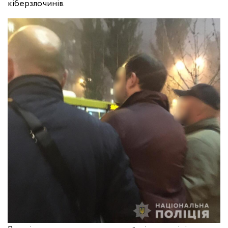
кіберзлочинів.