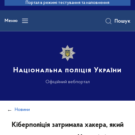
до
Портал в режимі тестування та наповнення
основного
вмісту
Меню
Пошук
Національна поліція України
Офіційний вебпортал
Новини
Кіберполіція затримала хакера, який