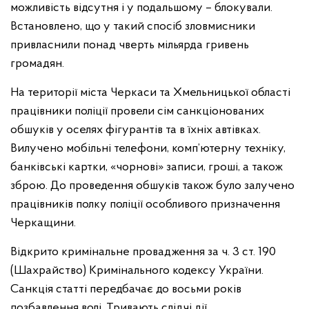
можливість відсутня і у подальшому – блокували.
Встановлено, що у такий спосіб зловмисники
привласнили понад чверть мільярда гривень
громадян.
На території міста Черкаси та Хмельницької області
працівники поліції провели сім санкціонованих
обшуків у оселях фігурантів та в їхніх автівках.
Вилучено мобільні телефони, комп’ютерну техніку,
банківські картки, «чорнові» записи, гроші, а також
зброю. До проведення обшуків також було залучено
працівників полку поліції особливого призначення
Черкащини.
Відкрито кримінальне провадження за ч. 3 ст. 190
(Шахрайство) Кримінального кодексу України.
Санкція статті передбачає до восьми років
позбавлення волі. Тривають слідчі дії.