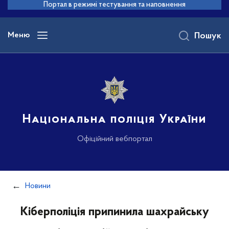
до
Портал в режимі тестування та наповнення
основного
вмісту
Меню
Пошук
Національна поліція України
Офіційний вебпортал
Новини
Кіберполіція припинила шахрайську