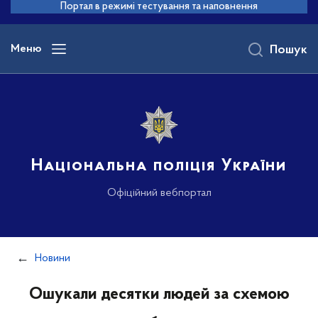
до
Портал в режимі тестування та наповнення
основного
вмісту
Меню
Пошук
Національна поліція України
Офіційний вебпортал
Новини
Ошукали десятки людей за схемою