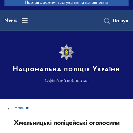
до
Портал в режимі тестування та наповнення
основного
вмісту
Меню
Пошук
Національна поліція України
Офіційний вебпортал
Новини
Хмельницькі поліцейські оголосили