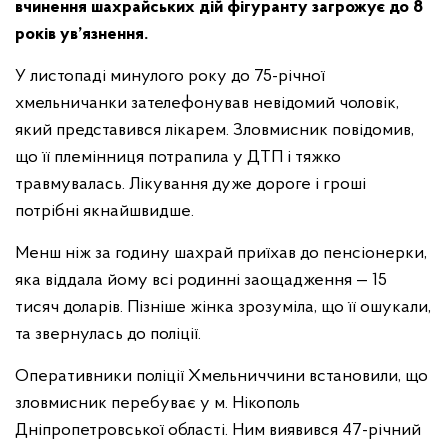
вчинення шахрайських дій фігуранту загрожує до 8
років ув’язнення.
У листопаді минулого року до 75-річної
хмельничанки зателефонував невідомий чоловік,
який представився лікарем. Зловмисник повідомив,
що її племінниця потрапила у ДТП і тяжко
травмувалась. Лікування дуже дороге і гроші
потрібні якнайшвидше.
Менш ніж за годину шахрай приїхав до пенсіонерки,
яка віддала йому всі родинні заощадження — 15
тисяч доларів. Пізніше жінка зрозуміла, що її ошукали,
та звернулась до поліції.
Оперативники поліції Хмельниччини встановили, що
зловмисник перебуває у м. Нікополь
Дніпропетровської області. Ним виявився 47-річний