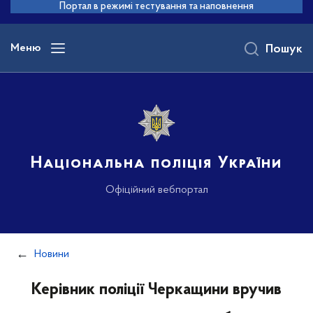
до
Портал в режимі тестування та наповнення
основного
вмісту
Меню
Пошук
Національна поліція України
Офіційний вебпортал
Новини
Керівник поліції Черкащини вручив