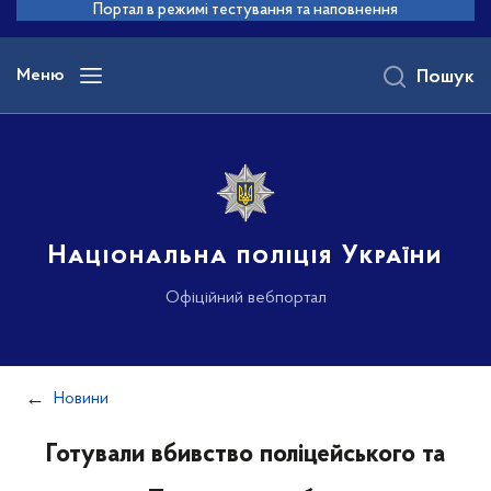
до
Портал в режимі тестування та наповнення
основного
вмісту
Меню
Пошук
Національна поліція України
Офіційний вебпортал
Новини
Готували вбивство поліцейського та