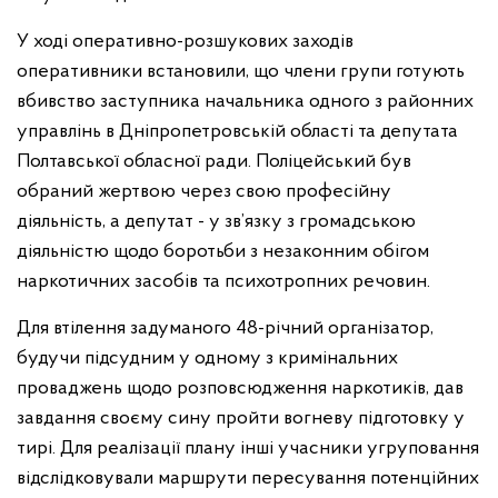
У ході оперативно-розшукових заходів
оперативники встановили, що члени групи готують
вбивство заступника начальника одного з районних
управлінь в Дніпропетровській області та депутата
Полтавської обласної ради. Поліцейський був
обраний жертвою через свою професійну
діяльність, а депутат - у зв’язку з громадською
діяльністю щодо боротьби з незаконним обігом
наркотичних засобів та психотропних речовин.
Для втілення задуманого 48-річний організатор,
будучи підсудним у одному з кримінальних
проваджень щодо розповсюдження наркотиків, дав
завдання своєму сину пройти вогневу підготовку у
тирі. Для реалізації плану інші учасники угруповання
відслідковували маршрути пересування потенційних