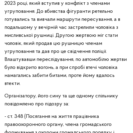
2023 році, який вступив у конфлікт з членами
угруповання. До вбивства фігуранти ретельно
готувались та вивчали маршрути пересування, а в
подальшому у вечірній час застрелили чоловіка з
мисливської рушниці. Другою жертвою міг стати
чоловік, який продав цю рушницю членам
угруповання та дав про це свідчення поліції.
Влаштувавши переслідування, по автомобілю жертви
було відкрито вогонь, а при спробі втечі чоловіка
намагались забити битами, проте йому вдалось
втекти.
Організатору, його сину та ще одному спільнику
повідомлено про підозру за:
- ст. 348 (Посягання на життя працівника
правоохоронного органу, члена громадського
формування з охорони громадського порядку і