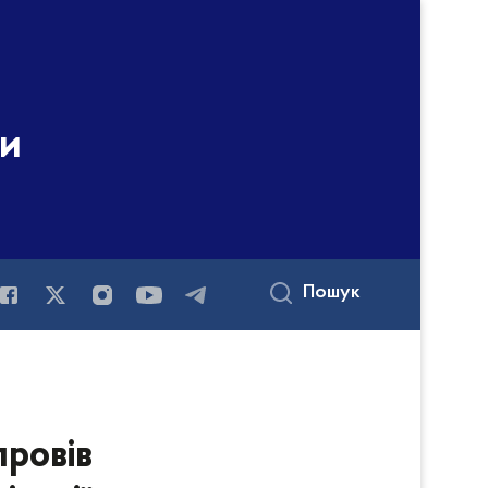
ни
Пошук
провів