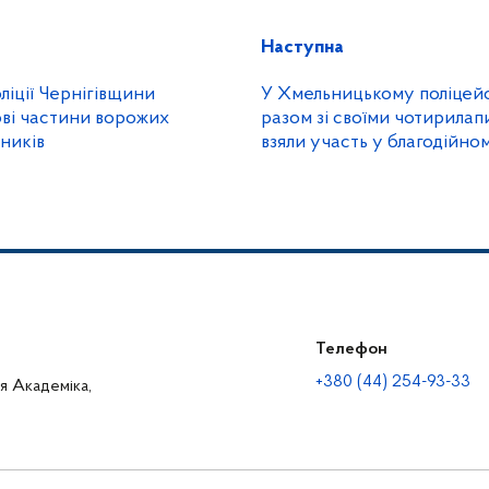
Наступна
ліції Чернігівщини
У Хмельницькому поліцейс
ві частини ворожих
разом зі своїми чотирила
ників
взяли участь у благодійно
підтримку безпритульних 
Телефон
+380 (44) 254-93-33
ця Академіка,