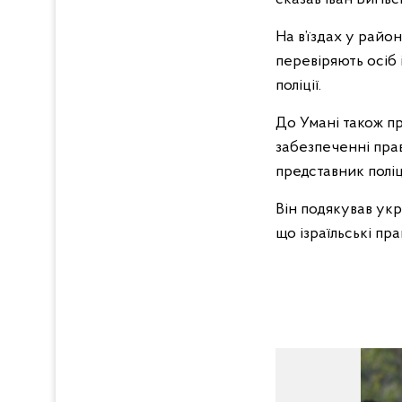
На в’їздах у рай
перевіряють осіб 
поліції.
До Умані також пр
забезпеченні пра
представник поліц
Він подякував укра
що ізраїльські п