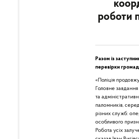
коор
роботи п
Разом із заступн
перевірки громад
«Поліція продовжу
Головне завдання
та адміністратив
паломників, серед 
різних служб: опер
особливого призна
Робота усіх залуч
сказав Іван Вигів