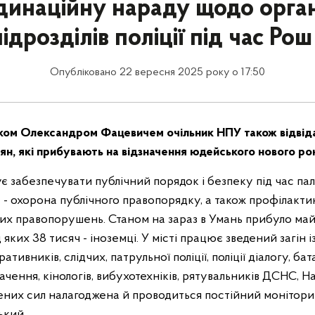
динаційну нараду щодо органі
ідрозділів поліції під час Ро
Опубліковано 22 вересня 2025 року о 17:50
иком Олександром Фацевичем очільник НПУ також відвід
ян, які прибувають на відзначення юдейського нового ро
є забезпечувати публічний порядок і безпеку під час па
 - охорона публічного правопорядку, а також профілакти
них правопорушень. Станом на зараз в Умань прибуло ма
яких 38 тисяч - іноземці. У місті працює зведений загін і
ативників, слідчих, патрульної поліції, поліції діалогу, бат
чення, кінологів, вибухотехніків, рятувальників ДСНС, Нац
ених сил налагоджена й проводиться постійний моніторинг
ський.