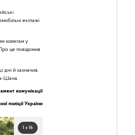
ейські
омобільні екіпажі
им колегам у
Про це повідомив
і дні й зазначив,
га-Шана.
амент комунікації
ої поліції України
1 з 16