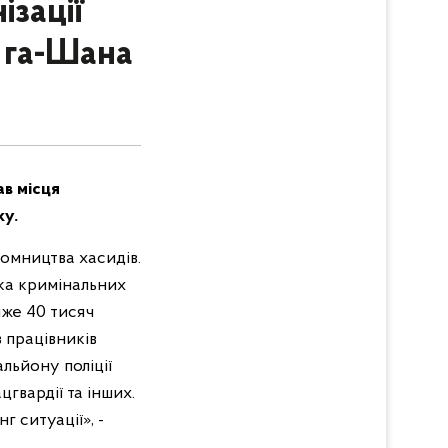
зації
ш га-Шана
ав місця
ку.
ломництва хасидів.
ка кримінальних
йже 40 тисяч
з працівників
альйону поліції
гвардії та інших.
 ситуації», -