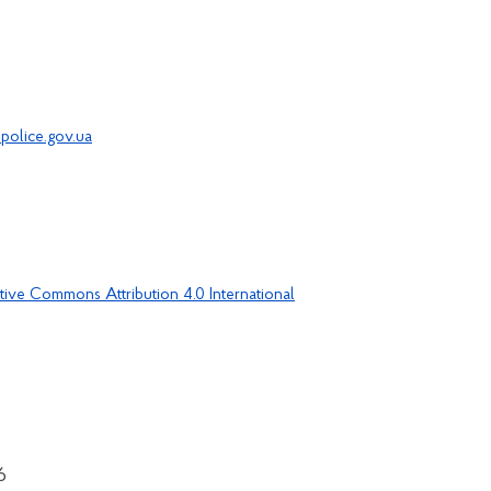
police.gov.ua
tive Commons Attribution 4.0 International
6