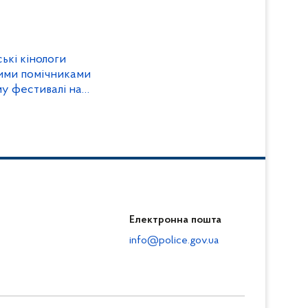
ькі кінологи
пими помічниками
му фестивалі на
тварин
Електронна пошта
info@police.gov.ua