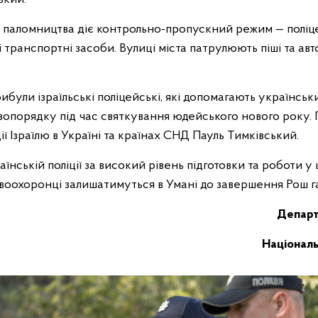
он паломництва діє контрольно-пропускний режим — поліц
і транспортні засоби. Вулиці міста патрулюють піші та авт
ибули ізраїльські поліцейські, які допомагають українськ
вопорядку під час святкування юдейського нового року. 
ії Ізраїлю в Україні та країнах СНД Пауль Тимківський.
їнській поліції за високий рівень підготовки та роботи у ц
равоохоронці залишатимуться в Умані до завершення Рош 
Департ
Національн