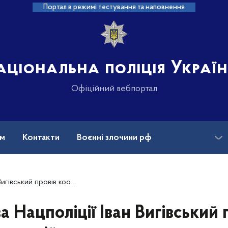
Портал в режимі тестування та наповнення
аціональна поліція Украї
Офіційний вебпортал
ам
Контакти
Воєнні злочини рф
ансії
Зниклі безвісти та ДНК
 організації роботи підрозділів поліції під час Рош га-Шана
а Нацполіції Іван Вигівський 