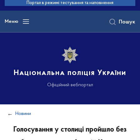
до
Портал в режимі тестування та наповнення
основного
вмісту
Меню
Пошук
Національна поліція України
Офіційний вебпортал
Новини
Голосування у столиці пройшло без