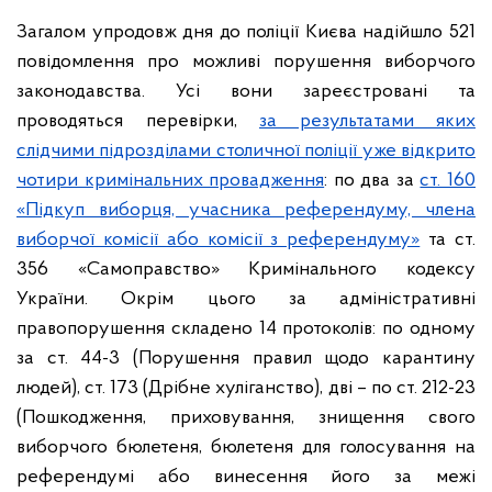
Загалом упродовж дня до поліції Києва надійшло 521
повідомлення про можливі порушення виборчого
законодавства. Усі вони зареєстровані та
проводяться перевірки,
за результатами яких
слідчими підрозділами столичної поліції уже відкрито
чотири кримінальних провадження
: по два за
ст. 160
«Підкуп виборця, учасника референдуму, члена
виборчої комісії або комісії з референдуму»
та ст.
356 «Самоправство» Кримінального кодексу
України. Окрім цього за адміністративні
правопорушення складено 14 протоколів: по одному
за ст. 44-3 (Порушення правил щодо карантину
людей), ст. 173 (Дрібне хуліганство), дві – по ст. 212-23
(Пошкодження, приховування, знищення свого
виборчого бюлетеня, бюлетеня для голосування на
референдумі або винесення його за межі