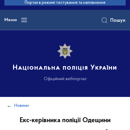
до
Портал в режимі тестування та наповнення
основного
вмісту
Меню
Пошук
Національна поліція України
Офіційний вебпортал
Новини
Екс-керівника поліції Одещини