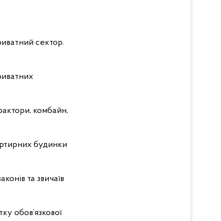
риватний сектор.
приватних
рактори, комбайн,
артирних будинки
аконів та звичаїв
тку обов’язкової