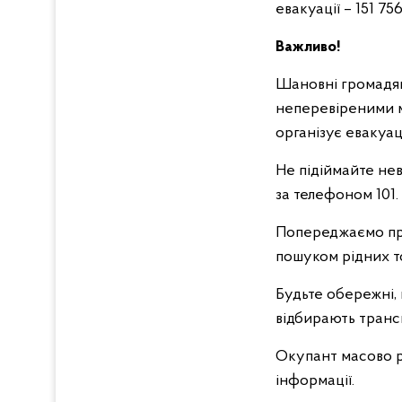
евакуації – 151 756
Важливо!
Шановні громадян
неперевіреними ма
організує евакуа
Не підіймайте нев
за телефоном 101.
Попереджаємо про
пошуком рідних 
Будьте обережні,
відбирають транс
Окупант масово 
інформації.