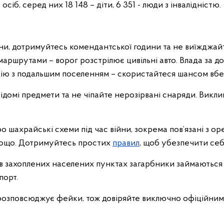
 осіб, серед них 18 148 – діти, 6 351 - люди з інвалідністю.
и, дотримуйтесь комендантської години та не виїжджай
ршрутами – ворог розстрілює цивільні авто. Влада за до
цію з подальшим поселенням – скористайтеся шансом вбе
ідомі предмети та не чіпайте нерозірвані снаряди. Викли
 шахрайські схеми під час війни, зокрема пов’язані з о
тощо. Дотримуйтесь простих
правил
, щоб убезпечити себ
 в захоплених населених пунктах загарбники займаються
порт.
розповсюджує фейки, тож довіряйте виключно офіційни