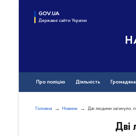
до
основного
GOV.UA
вмісту
Державні сайти України
Н
Про поліцію
Діяльність
Громадян
Назавжди в строю
Документи
Вак
Головна
Новини
Дві людини загинуло, п’ятеро зазнали поранень – полі
Дві 