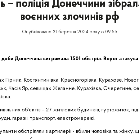
ь – поліція Донеччини зібрал
воєнних злочинів рф
Опубліковано 31 березня 2024 року о 09:55
 доби Донеччина витримала 1501 обстріл. Ворог атакува
ах Гірник, Костянтинівка, Красногорівка, Курахове, Новог
ьк, Часів Яр, селищах Желанне, Курахівка, Очеретине, с
ївка.
ільних об’єктів – 27 житлових будинків, гуртожиток, пі
уди, гаражі, транспорт, електромережі.
панти обстріляли з артилерії - вбили чоловіка та жінку, 