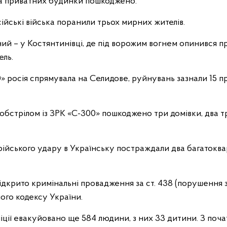
ва приватних будинки пошкоджено.
ійські війська поранили трьох мирних жителів.
й – у Костянтинівці, де під ворожим вогнем опинився п
ль.
0» росія спрямувала на Селидове, руйнувань зазнали 15 
 обстрілом із ЗРК «С-300» пошкоджено три домівки, два т
рійського удару в Українську постраждали два багатокв
ідкрито кримінальні провадження за ст. 438 (порушення з
ого кодексу України.
ції евакуйовано ще 584 людини, з них 33 дитини. З поча