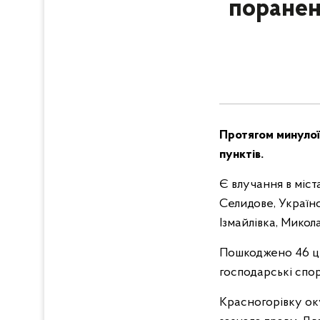
поранен
Протягом минулої
пунктів.
Є влучання в міст
Селидове, Українс
Ізмайлівка, Микола
Пошкоджено 46 цив
господарські спор
Красногорівку оку