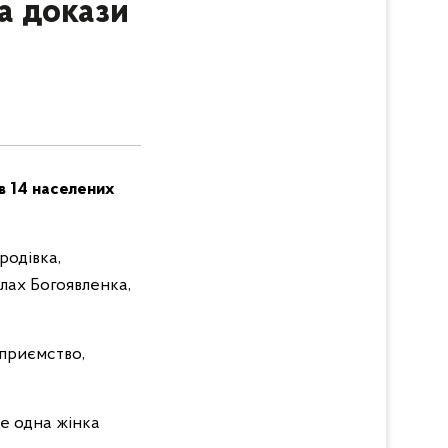
а докази
в 14 населених
родівка,
елах Богоявленка,
дприємство,
ще одна жінка