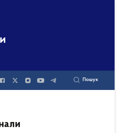
ни
Пошук
знали