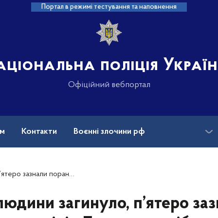
Портал в режимі тестування та наповнення
аціональна поліція Украї
Офіційний вебпортал
ам
Контакти
Воєнні злочини рф
ансії
Зниклі безвісти та ДНК
ція Донеччини зібрала докази воєнних злочинів рф
людини загинуло, п’ятеро за