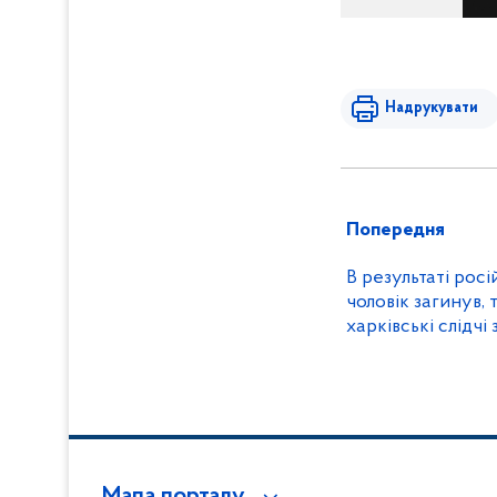
Надрукувати
Попередня
В результаті росі
чоловік загинув,
харківські слідч
воєнних злочинів