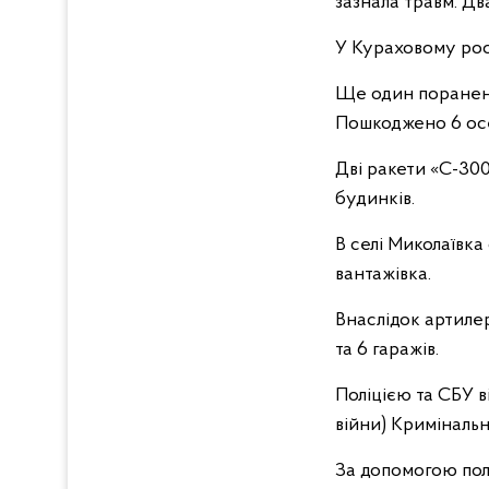
зазнала травм. Д
У Кураховому рос
Ще один поранени
Пошкоджено 6 осе
Дві ракети «С-30
будинків.
В селі Миколаївка
вантажівка.
Внаслідок артиле
та 6 гаражів.
Поліцією та СБУ в
війни) Кримінальн
За допомогою полі