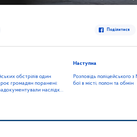
Поділитися
Наступна
йських обстрілів один
Розповідь поліцейського з
 троє громадян поранені:
бої в місті, полон та обмін
і задокументували наслідки
 за добу