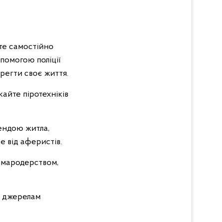
те самостійно
помогою поліції
регти своє життя.
кайте піротехніків
рендою житла,
е від аферистів.
 мародерством,
м джерелам