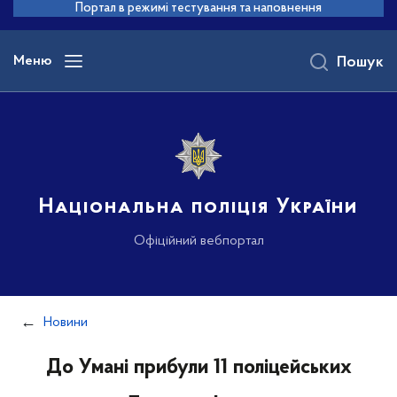
до
Портал в режимі тестування та наповнення
основного
вмісту
Меню
Пошук
Національна поліція України
Офіційний вебпортал
Новини
До Умані прибули 11 поліцейських