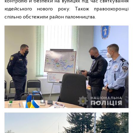
контролю й безпеки на вулицях під час святкування
юдейського нового року. Також правоохоронці
спільно обстежили район паломництва.