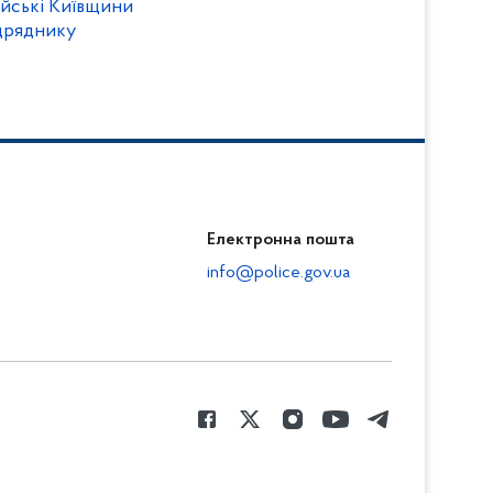
ейські Київщини
ідряднику
Електронна пошта
info@police.gov.ua