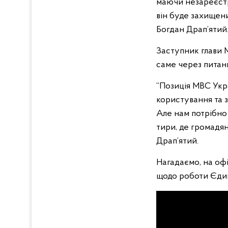
маючи незареєстр
він буде захищени
Богдан Драп’ятий
Заступник глави М
саме через питан
“Позиція МВС Укр
користування та 
Але нам потрібно
тири, де громадян
Драп’ятий.
Нагадаємо, на оф
щодо роботи Єдин