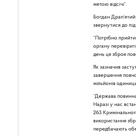
метою відсічі”.
Богдан Драп’ятий
звернутися до підр
“Потрібно прийти 
органу перевірить
день ця зброя по
Як зазначив засту
завершення повно
мільйонів одиниць
“Держава повинна о
Наразі у нас вста
263 Кримінального
використання збро
передбачають обме