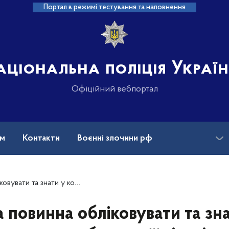
Портал в режимі тестування та наповнення
аціональна поліція Украї
Офіційний вебпортал
ам
Контакти
Воєнні злочини рф
ансії
Зниклі безвісти та ДНК
сть”: Богдан Драп’ятий про законопроєкт щодо декларування вогнепальної зброї
 повинна обліковувати та зна