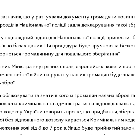
 зазначив, що у разі ухвали документу громадяни повинн
озділів Національної поліції задля декларування такої збр
у відповідний підрозділ Національної поліції, принести з
 її по базах даних. Ця процедура буде зручною та безко
вернеться громадянину для подальшого зберігання”.
пник Міністра внутрішніх справ, європейські колеги прог
масштабної війни на руках у наших громадян буде знахо
 зброї.
бліковувати та знати в кого із громадян наявна зброя та ї
новлена кримінальна та адміністративна відповідальність
 кодексу України говорить про те, що придбання, зберіг
ї без відповідного дозволу карається Кримінальним коде
ження волі від 3 до 7 років. Якщо буде прийнятий закон