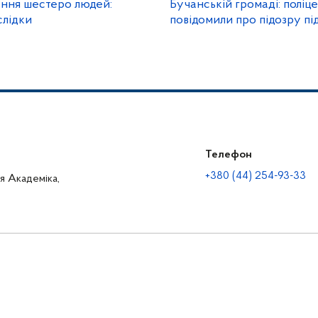
ння шестеро людей:
Бучанській громаді: поліц
слідки
повідомили про підозру п
Телефон
+380 (44) 254-93-33
ця Академіка,