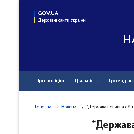
до
основного
GOV.UA
вмісту
Державні сайти України
Н
Про поліцію
Діяльність
Громадян
Назавжди в строю
Документи
Вак
Головна
Новини
“Держава повинна обліковувати та знати у кого з громадян наявна зброя та її кількі
“Держава