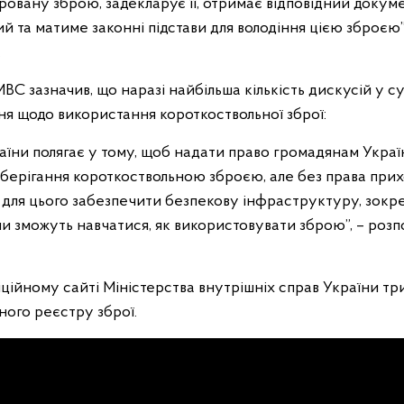
овану зброю, задекларує її, отримає відповідний докуме
й та матиме законні підстави для володіння цією зброєю”
.
ВС зазначив, що наразі найбільша кількість дискусій у су
ня щодо використання короткоствольної зброї:
аїни полягає у тому, щоб надати право громадянам Украї
зберігання короткоствольною зброєю, але без права прих
 для цього забезпечити безпекову інфраструктуру, зокр
и зможуть навчатися, як використовувати зброю”, – розп
іційному сайті Міністерства внутрішніх справ України т
ого реєстру зброї.