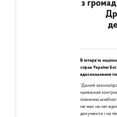
з громадя
Др
де
В інтерв’ю націо
справ України Бо
вдосконалення по
“Даний законопро
належний контроль
повномасштабної 
не має на неї від
документи і на пе