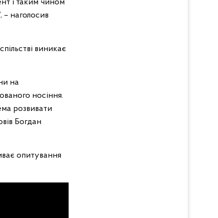
нт і таким чином
, – наголосив
спільстві виникає
ни на
ованого носіння.
ема розвивати
овів Богдан
риває опитування