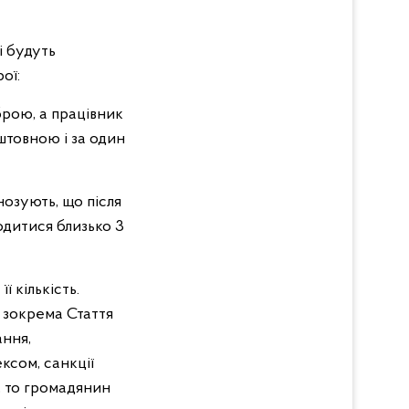
і будуть
ої:
брою, а працівник
штовною і за один
нозують, що після
дитися близько 3
ї кількість.
, зокрема Стаття
ання,
ксом, санкції
, то громадянин