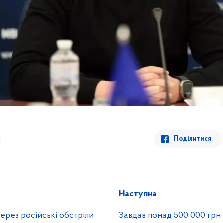
Поділитися
Наступна
ерез російські обстріли
Завдав понад 500 000 грн 