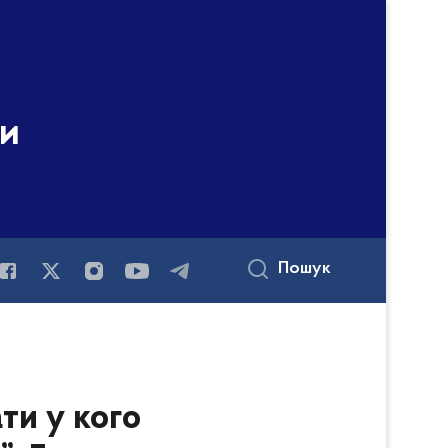
ни
Пошук
ти у кого