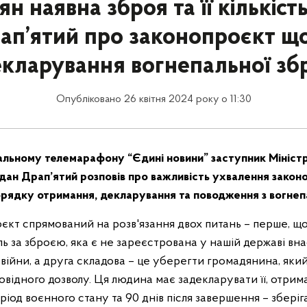
н наявна зброя та її кількіст
ап’ятий про законопроєкт щ
кларування вогнепальної зб
Опубліковано 26 квітня 2024 року о 11:30
нальному телемарафону “Єдині новини” заступник Мініст
гдан Драп’ятий розповів про важливість ухвалення зако
рядку отримання, декларування та поводження з вогне
єкт спрямований на розв'язання двох питань – перше, щ
 за зброєю, яка є не зареєстрована у нашій державі вна
війни, а друга складова – це уберегти громадянина, яки
повідного дозволу. Ця людина має задекларувати її, отрим
ріод воєнного стану та 90 днів після завершення – зберігат