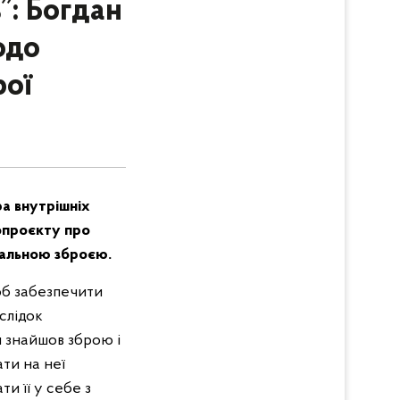
ь”: Богдан
одо
рої
ра внутрішніх
нопроєкту про
пальною зброєю.
об забезпечити
слідок
й знайшов зброю і
ати на неї
и її у себе з