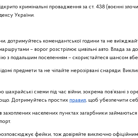
ідкрито кримінальні провадження за ст. 438 (воєнні злоч
дексу України.
и, дотримуйтесь комендантської години та не виїжджай
ршрутами – ворог розстрілює цивільні авто. Влада за до
цію з подальшим поселенням – скористайтеся шансом вбе
ідомі предмети та не чіпайте нерозірвані снаряди. Викли
 шахрайські схеми під час війни, зокрема пов’язані з о
тощо. Дотримуйтесь простих
правил
, щоб убезпечити себ
 в захоплених населених пунктах загарбники займаються
порт.
розповсюджує фейки, тож довіряйте виключно офіційни