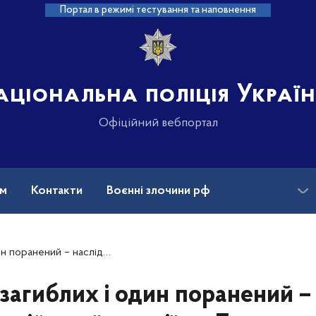
Портал в режимі тестування та наповнення
аціональна поліція Украї
Офіційний вебпортал
ам
Контакти
Воєнні злочини рф
ансії
Зниклі безвісти та ДНК
лідки російської агресії на Донеччині
загиблих і один поранений –