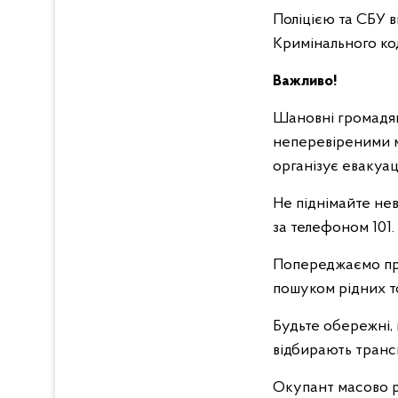
Поліцією та СБУ в
Кримінального ко
Важливо!
Шановні громадян
неперевіреними ма
організує евакуа
Не піднімайте нев
за телефоном 101.
Попереджаємо про
пошуком рідних 
Будьте обережні,
відбирають транс
Окупант масово 