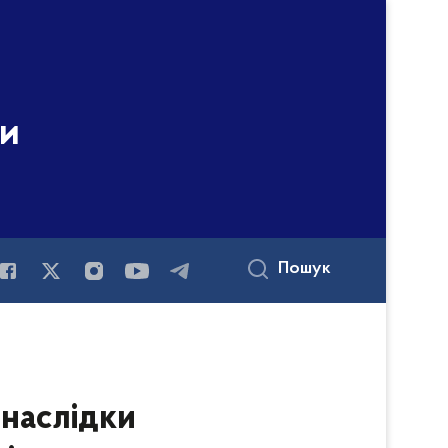
ни
Пошук
 наслідки