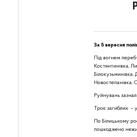
За 5 вересня полі
Під вогнем перебу
Костянтинівка, Ли
Білокузьминівка, 
Новостепанівка, 
Руйнувань зазнали
Троє загиблих – у
По Білицькому ро
пошкоджено нежи