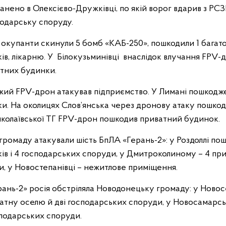
нено в Олексієво-Дружківці, по якій ворог вдарив з РСЗ
одарську споруду.
 окупанти скинули 5 бомб «КАБ-250», пошкодили 1 багат
ів, лікарню. У Білокузьминівці внаслідок влучання FPV
атних будинки.
жий FPV-дрон атакував підприємство. У Лимані пошкодж
и. На околицях Слов’янська через дронову атаку пошкод
олаївської ТГ FPV-дрон пошкодив приватний будинок.
громаду атакували шість БпЛА «Герань-2»: у Роздоллі по
в і 4 господарських споруди, у Дмитроколиному – 4 прив
и, у Новостепанівці – нежитлове приміщення.
ань-2» росія обстріляла Новодонецьку громаду: у Новосе
тну оселю й дві господарських споруди, у Новосамарс
сподарських споруди.