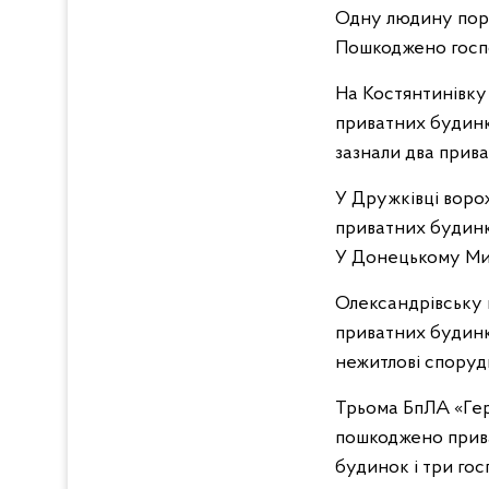
Одну людину пора
Пошкоджено госп
На Костянтинівку
приватних будинк
зазнали два прив
У Дружківці воро
приватних будинк
У Донецькому Мик
Олександрівську 
приватних будинкі
нежитлові споруд
Трьома БпЛА «Гер
пошкоджено прива
будинок і три го