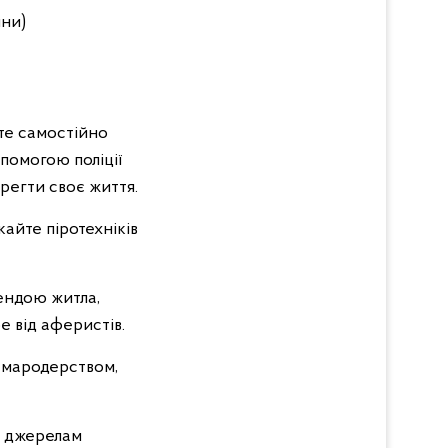
ини)
те самостійно
помогою поліції
регти своє життя.
кайте піротехніків
рендою житла,
е від аферистів.
 мародерством,
м джерелам