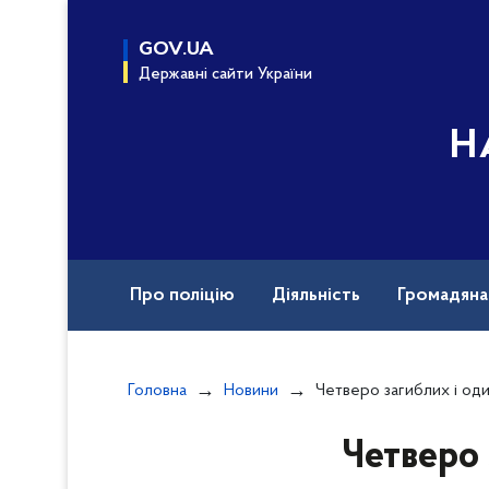
до
основного
GOV.UA
вмісту
Державні сайти України
Н
Про поліцію
Діяльність
Громадян
Назавжди в строю
Документи
Вак
Головна
Новини
Четверо загиблих і один поранений – нас
Четверо 