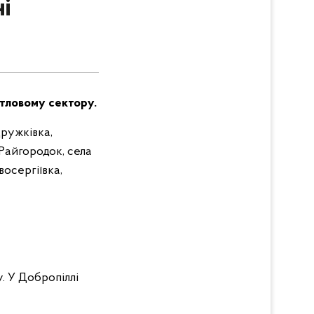
і
итловому сектору.
Дружківка,
 Райгородок, села
осергіївка,
. У Добропіллі