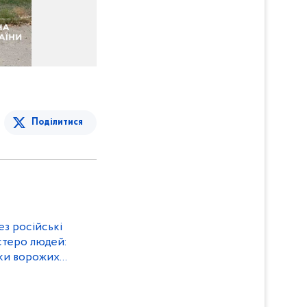
Поділитися
з російські
стеро людей:
дки ворожих