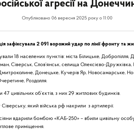
російської агресії на Донеччин
Опубліковано 06 вересня 2025 року о 11:00
ція зафіксувала 2 091 ворожий удар по лінії фронту та ж
вали 18 населених пунктів: міста Білицьке, Добропілля, 
ман, Сіверськ, Слов’янськ, селища Олексієво-Дружківка,
Дмитроколине, Донецьке, Кучерів Яр, Новосамарське, Нов
Очеретине, Роздолля.
 47 цивільних об’єктів, з них 29 житлових будинків.
 Сіверську, який війська рф накрили з артилерії.
сіяни вдарили бомбою «КАБ-250» – вбили цивільну особу
тлове приміщення.