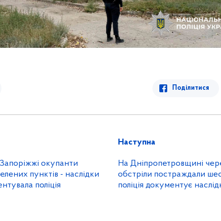
Поділитися
Наступна
 Запоріжжі окупанти
На Дніпропетровщині чере
селених пунктів - наслідки
обстріли постраждали ше
нтувала поліція
поліція документує наслі
ударів