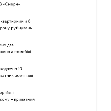
В «Смерч».
оквартирний и 6
-дрону руйнувань
ено два
жено автомобілі.
шкоджено 10
атних оселі і дві
ргіївці
ькому – приватний