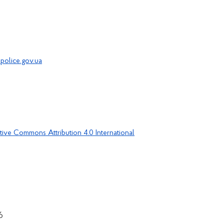
police.gov.ua
tive Commons Attribution 4.0 International
6