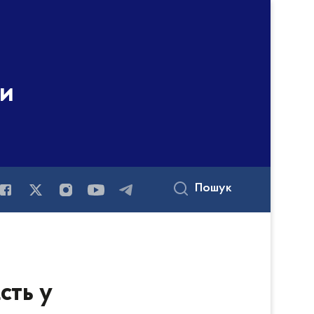
ни
Пошук
сть у