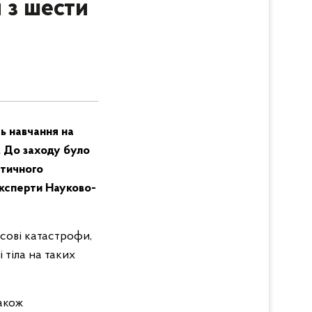
 з шести
ь навчання на
. До заходу було
стичного
експерти Науково-
асові катастрофи,
 тіла на таких
також