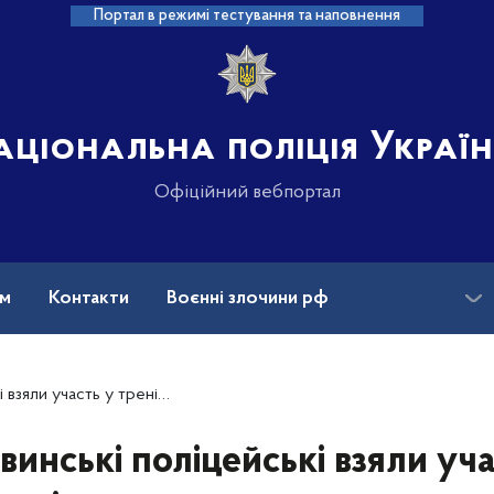
Портал в режимі тестування та наповнення
аціональна поліція Украї
Офіційний вебпортал
ам
Контакти
Воєнні злочини рф
ансії
Зниклі безвісти та ДНК
пільно з судмедекспертами з шести країн світу
винські поліцейські взяли уча