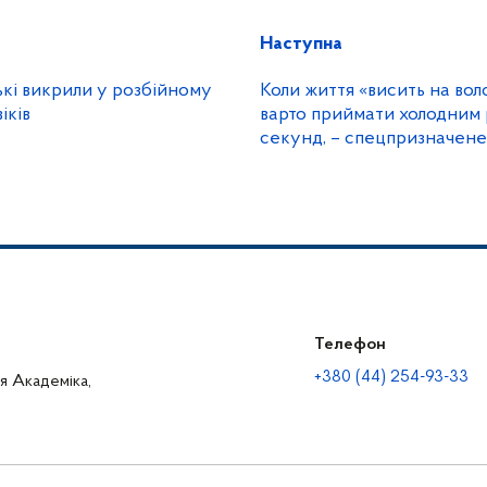
Наступна
ькі викрили у розбійному
Коли життя «висить на вол
іків
варто приймати холодним 
секунд, – спецпризначене
поліції
Телефон
+380 (44) 254-93-33
ця Академіка,