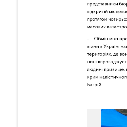
представники бюр
відкритій місцев
протягом чотирьо
масових катастр
– Обмін міжнарод
війни в Україні н
територіях, де во
нині впроваджуєт
людині прізвище, 
криміналістичного
Багрій.