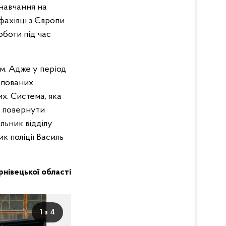
 навчання на
фахівці з Європи
оботи під час
м. Адже у період
купованих
их. Система, яка
ь повернути
альник відділу
к поліції Василь
ернівецької області
1 з 4