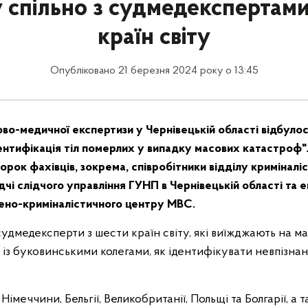
у спільно з судмедекспертами
країн світу
Опубліковано 21 березня 2024 року о 13:45
во-медичної експертизи у Чернівецькій області відбулос
ентифікація тіл померлих у випадку масових катастроф"
рок фахівців, зокрема, співробітники відділу криміналі
дчі слідчого управління ГУНП в Чернівецькій області та 
ено-криміналістичного центру МВС.
судмедексперти з шести країн світу, які виїжджають на м
 із буковинськими колегами, як ідентифікувати невпізнані
, Німеччини, Бельгії, Великобританії, Польщі та Болгарії, а 