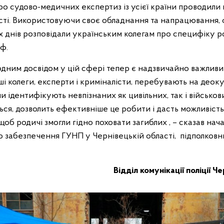
о судово-медичних експертиз із усієї країни проводили
ості. Використовуючи своє обладнання та напрацювання, 
х днів розповідали українським колегам про специфіку р
оф.
ним досвідом у цій сфері тепер є надзвичайно важливи
аші колеги, експерти і криміналісти, перебувають на део
ни ідентифікують невпізнаних як цивільних, так і військов
ься, дозволить ефективніше це робити і дасть можливіст
щоб родичі змогли гідно поховати загиблих , – сказав нач
 забезпечення ГУНП у Чернівецькій області, підполковни
Відділ комунікації поліції Ч