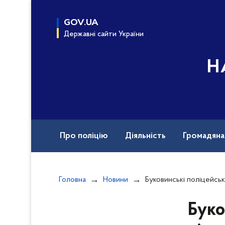
до
основного
GOV.UA
вмісту
Державні сайти України
Н
Про поліцію
Діяльність
Громадян
Назавжди в строю
Документи
Вак
Головна
Новини
Буковинські поліцейські взяли участь у тренінгу с
Буко