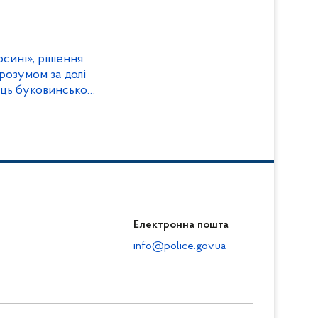
осині», рішення
розумом за долі
ць буковинської
Електронна пошта
info@police.gov.ua