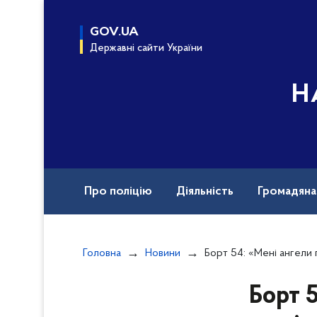
до
основного
GOV.UA
вмісту
Державні сайти України
Н
Про поліцію
Діяльність
Громадян
Назавжди в строю
Документи
Вак
Головна
Новини
Борт 54: «Мені ангели послали його на 35 років», – м
Борт 5