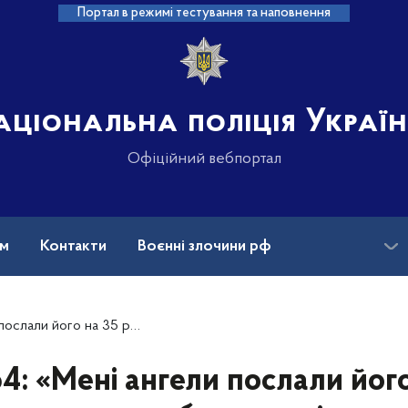
Портал в режимі тестування та наповнення
аціональна поліція Украї
Офіційний вебпортал
ам
Контакти
Воєнні злочини рф
ансії
Зниклі безвісти та ДНК
ати загиблого в авіакатастрофі Михайла Павлушка
4: «Мені ангели послали йог