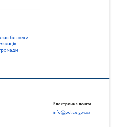
клас безпеки
ованців
 громади
Електронна пошта
info@police.gov.ua