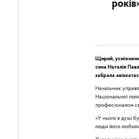
років
Щирий, усміхнени
сина Наталія Пав
забрала авіакатас
Начальник управл
Національної полі
професіоналом св
«У нього в душі б
люди його любили»