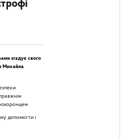
строфі
ами згадує свого
я Михайла
езпеки
справжнім
воохоронцем.
ому допомогти і