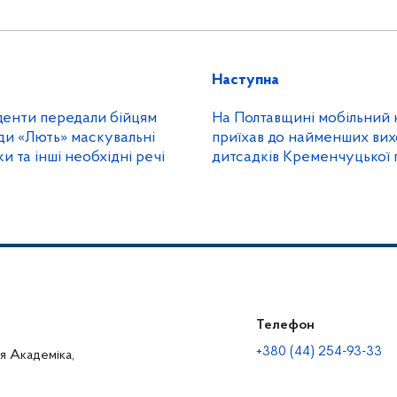
Наступна
денти передали бійцям
На Полтавщині мобільний 
ди «Лють» маскувальні
приїхав до найменших вих
ки та інші необхідні речі
дитсадків Кременчуцької
Телефон
+380 (44) 254-93-33
ця Академіка,