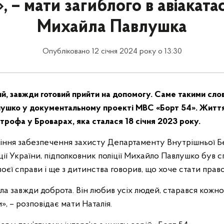
», – мати загиблого в авіаката
Михайла Павлушка
Опубліковано 12 січня 2024 року о 13:30
й, завжди готовий прийти на допомогу. Саме такими слов
лушко у документальному проекті МВС «Борт 54». Житт
трофа у Броварах, яка сталася 18 січня 2023 року.
іння забезпечення захисту Департаменту Внутрішньої Б
ції України, підполковник поліції Михайло Павлушко був 
оєї справи і ще з дитинства говорив, що хоче стати пра
ула завжди доброта. Він любив усіх людей, старався кожн
, – розповідає мати Наталія.