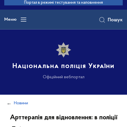
до
Портал в режимі тестування та наповнення
основного
вмісту
Меню
Пошук
Національна поліція України
Офіційний вебпортал
Новини
Арттерапія для відновлення: в поліції