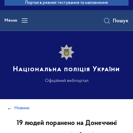
до
Портал в режимі тестування та наповнення
основного
вмісту
Меню
Пошук
Національна поліція України
Офіційний вебпортал
Новини
19 людей поранено на Донеччині