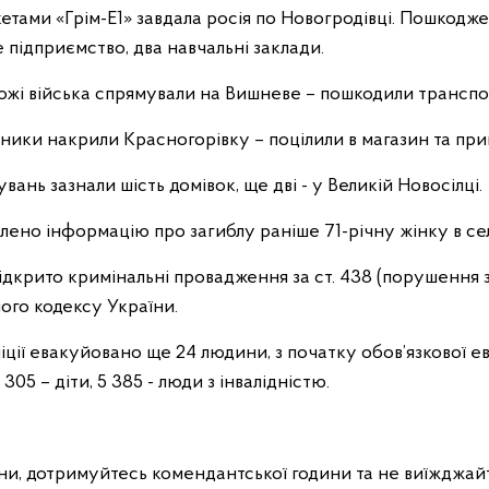
етами «Грім-Е1» завдала росія по Новогродівці. Пошкодж
 підприємство, два навчальні заклади.
ожі війська спрямували на Вишневе – пошкодили транспор
бники накрили Красногорівку – поцілили в магазин та при
вань зазнали шість домівок, ще дві - у Великій Новосілці.
влено інформацію про загиблу раніше 71-річну жінку в сел
ідкрито кримінальні провадження за ст. 438 (порушення з
ого кодексу України.
ції евакуйовано ще 24 людини, з початку обов’язкової ева
 305 – діти, 5 385 - люди з інвалідністю.
и, дотримуйтесь комендантської години та не виїжджай