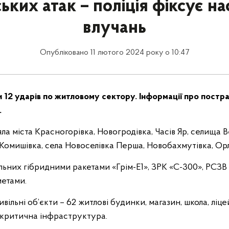
ьких атак – поліція фіксує н
влучань
Опубліковано 11 лютого 2024 року о 10:47
 12 ударів по житловому сектору. Інформації про постр
.
ла міста Красногорівка, Новогродівка, Часів Яр, селища В
Комишівка, села Новоселівка Перша, Новобахмутівка, Орл
льних гібридними ракетами «Грім-Е1», ЗРК «С-300», РСЗВ 
метами.
ільні об’єкти – 62 житлові будинки, магазин, школа, ліцей
, критична інфраструктура.