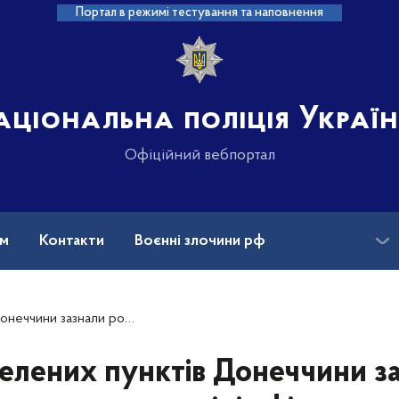
Портал в режимі тестування та наповнення
аціональна поліція Украї
Офіційний вебпортал
ам
Контакти
Воєнні злочини рф
ансії
Зниклі безвісти та ДНК
ких атак – поліція фіксує наслідки влучань
селених пунктів Донеччини з