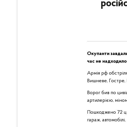
російс
Окупанти завдали
час не надходило
Армія рф обстріля
Вишневе, Гостре, 
Ворог бив по циві
артилерією, міно
Пошкоджено 72 цив
гараж, автомобілі