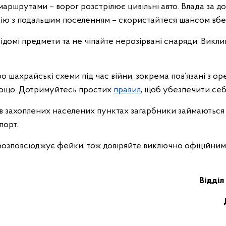
ршрутами – ворог розстрілює цивільні авто. Влада за до
цію з подальшим поселенням – скористайтеся шансом вбе
ідомі предмети та не чіпайте нерозірвані снаряди. Викли
 шахрайські схеми під час війни, зокрема пов’язані з о
тощо. Дотримуйтесь простих
правил
, щоб убезпечити себ
 в захоплених населених пунктах загарбники займаються
порт.
розповсюджує фейки, тож довіряйте виключно офіційни
Відділ 