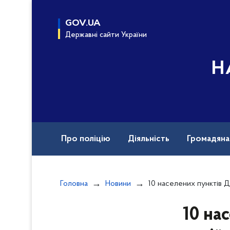
до
основного
GOV.UA
вмісту
Державні сайти України
Н
Про поліцію
Діяльність
Громадян
Назавжди в строю
Документи
Вак
Головна
Новини
10 населених пунктів Донеччини зазнали російсь
10 на