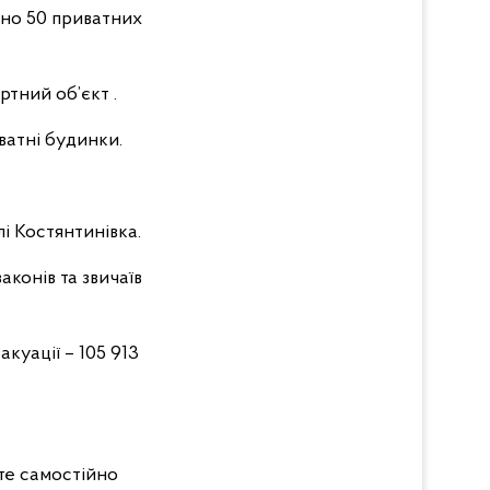
ено 50 приватних
тний об’єкт .
ватні будинки.
і Костянтинівка.
аконів та звичаїв
куації – 105 913
те самостійно