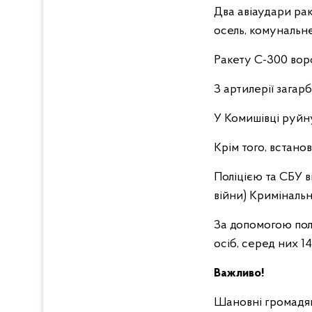
Два авіаудари рак
осель, комунальне
Ракету С-300 вор
З артилерії загар
У Комишівці руйну
Крім того, встано
Поліцією та СБУ в
війни) Кримінальн
За допомогою полі
осіб, серед них 14
Важливо!
Шановні громадян