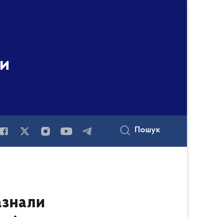
ни
Пошук
азнали