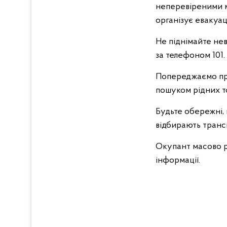
неперевіреними ма
організує евакуа
Не піднімайте нев
за телефоном 101.
Попереджаємо про
пошуком рідних 
Будьте обережні,
відбирають транс
Окупант масово 
інформації.