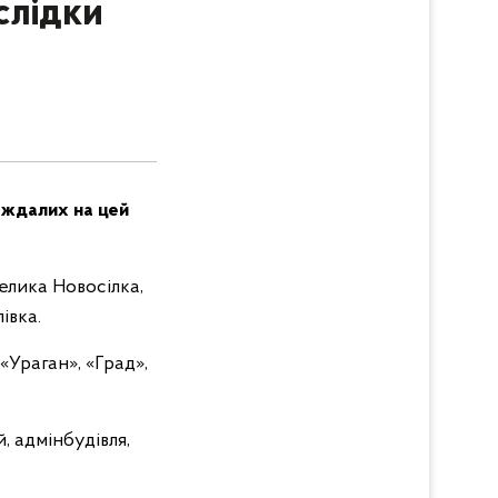
аслідки
аждалих на цей
елика Новосілка,
івка.
«Ураган», «Град»,
, адмінбудівля,