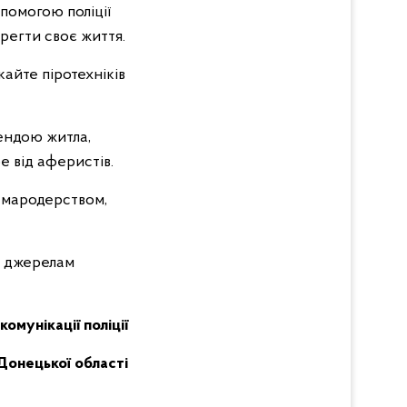
помогою поліції
регти своє життя.
кайте піротехніків
рендою житла,
е від аферистів.
 мародерством,
м джерелам
комунікації поліції
Донецької області