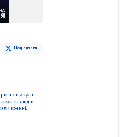
Поділитися
рілів загинула
анення: слідчі
али воєнні