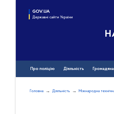
до
основного
GOV.UA
вмісту
Державні сайти України
Н
Про поліцію
Діяльність
Громадян
Назавжди в строю
Документи
Вак
Головна
Діяльність
Міжнародна технічн