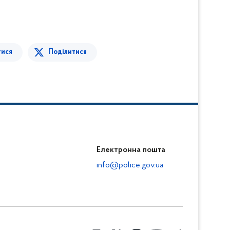
тися
Поділитися
Електронна пошта
info@police.gov.ua