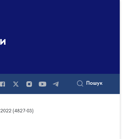
ни
Пошук
т 2022 (4827-03)