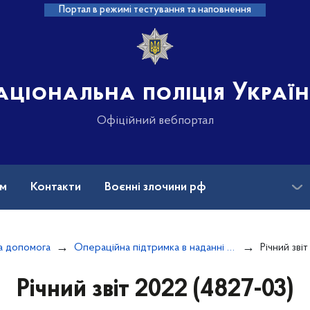
Портал в режимі тестування та наповнення
аціональна поліція Украї
Офіційний вебпортал
ам
Контакти
Воєнні злочини рф
ансії
Зниклі безвісти та ДНК
а допомога
Операційна підтримка в наданні стратегічних консультацій щодо реформування сектору цивільної безпеки України
Річний зві
Річний звіт 2022 (4827-03)