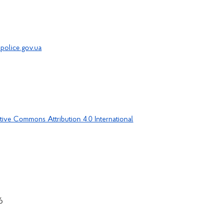
police.gov.ua
tive Commons Attribution 4.0 International
6