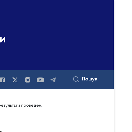
ни
Пошук
тла для поліцейських та працівників ГУНП в Кіровоградській області