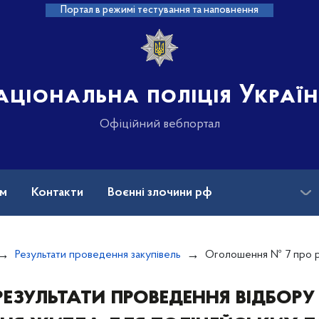
Портал в режимі тестування та наповнення
аціональна поліція Украї
Офіційний вебпортал
ам
Контакти
Воєнні злочини рф
ансії
Зниклі безвісти та ДНК
Результати проведення закупівель
Оголошення № 7 про результати проведення відбору пропозицій з придбання жи
езультати проведення відбору