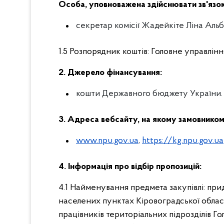
Особа, уповноважена здійснювати зв'язо
секретар комісії Жадейкіте Ліна Альбі
1.5 Розпорядник коштів: Головне управління
2. Джерело фінансування:
кошти Державного бюджету України.
3. Адреса вебсайту, на якому замовником
www.npu.gov.ua
,
https://kg.npu.gov.ua
4. Інформація про відбір пропозицій:
4.1 Найменування предмета закупівлі: пр
населених пунктах Кіровоградської облас
працівників територіальних підрозділів Го