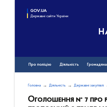
до
основного
GOV.UA
вмісту
Державні сайти України
Н
Про поліцію
Діяльність
Громадян
Назавжди в строю
Документи
Вак
Головна
Діяльність
Державні закупівлі
Оголошення № 7 про р