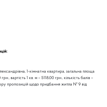
цій:
ксандрівна, 1-кімнатна квартира, загальна площа
рн., вартість 1 кв. м – 5118,00 грн., кількість балів –
ідбору пропозицій щодо придбання житла № 9 від