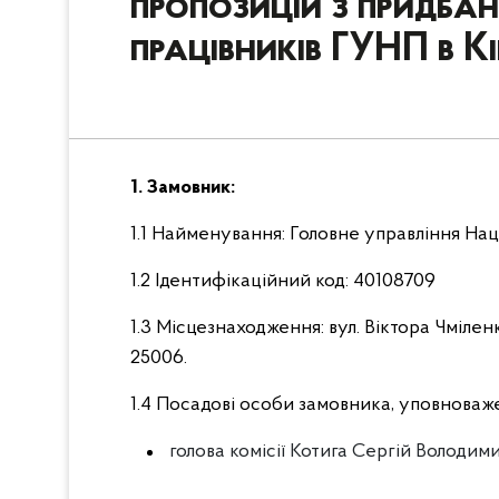
пропозицій з придбан
працівників ГУНП в К
1. Замовник:
1.1 Найменування: Головне управління Наці
1.2 Ідентифікаційний код: 40108709
1.3 Місцезнаходження: вул. Віктора Чмілен
25006.
1.4 Посадові особи замовника, уповноваже
голова комісії Котига Сергій Володими