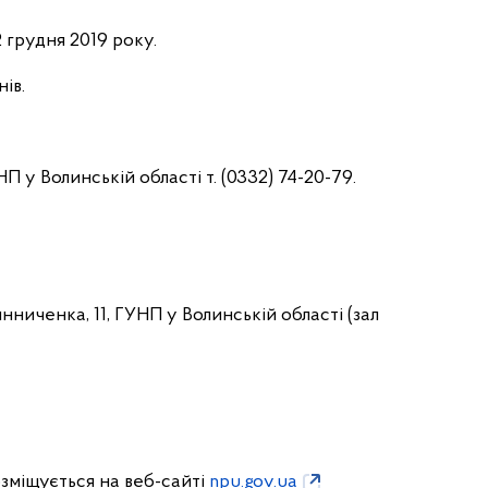
2 грудня 2019 року.
ів.
УНП у Волинській області т. (0332) 74-20-79.
Винниченка, 11, ГУНП у Волинській області (зал
озміщується на веб-сайті
npu.gov.ua