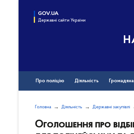
до
основного
GOV.UA
вмісту
Державні сайти України
Н
Про поліцію
Діяльність
Громадян
Назавжди в строю
Документи
Вак
Головна
Діяльність
Державні закупівлі
Оголошення про відбі