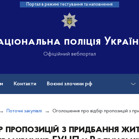
Портал в режимі тестування та наповнення
аціональна поліція Украї
Офіційний вебпортал
ам
Контакти
Воєнні злочини рф
ансії
Зниклі безвісти та ДНК
Поточні закупівлі
Оголошення про відбір пропозицій з придбання житла для поліцейських та працівників ГУНП у Волинській області (від 04
р пропозицій з придбання жи