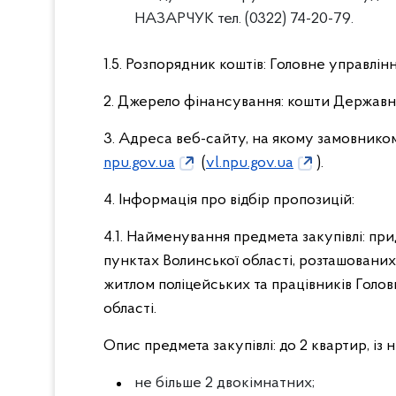
НАЗАРЧУК тел. (0322) 74-20-79.
1.5. Розпорядник коштів: Головне управлінн
2. Джерело фінансування: кошти Державн
3. Адреса веб-сайту, на якому замовнико
npu.gov.ua
(
vl.npu.gov.ua
).
4. Інформація про відбір пропозицій:
4.1. Найменування предмета закупівлі: пр
пунктах Волинської області, розташованих 
житлом поліцейських та працівників Голов
області.
Опис предмета закупівлі: до 2 квартир, із н
не більше 2 двокімнатних;