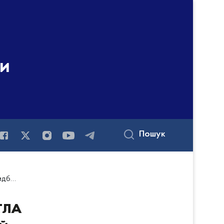
ни
Пошук
.11.2019)
тла