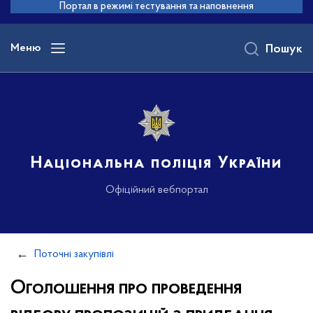
до
Портал в режимі тестування та наповнення
основного
вмісту
Меню
Пошук
Національна поліція України
Офіційний вебпортал
Поточні закупівлі
Оголошення про проведення