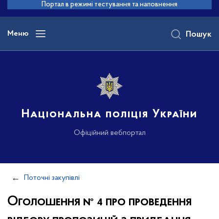
до
Портал в режимі тестування та наповнення
основного
вмісту
Меню
Пошук
Національна поліція України
Офіційний вебпортал
Поточні закупівлі
Оголошення № 4 про проведення