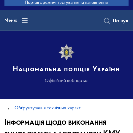
до
Портал в режимі тестування та наповнення
основного
вмісту
Меню
Пошук
Національна поліція України
Офіційний вебпортал
Обґрунтування технічних характеристик та очікуваної вартості закупівель
Інформація щодо виконання