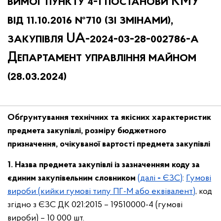
вимог пункту 4-1 постанови КМУ
від 11.10.2016 №710 (зі змінами),
закупівля UA-2024-03-28-002786-a
Департамент управління майном
(28.03.2024)
Обґрунтування технічних та якісних характеристик
предмета закупівлі, розміру бюджетного
призначення, очікуваної вартості предмета закупівлі
1. Назва предмета закупівлі із зазначенням коду за
єдиним закупівельним словником
(далі
-
ЄЗС)
:
Гумові
вироби (кийки гумові типу ПГ-М або еквівалент)
, код
згідно з ЄЗС ДК 021:2015 – 19510000-4 (гумові
вироби) – 10 000 шт.