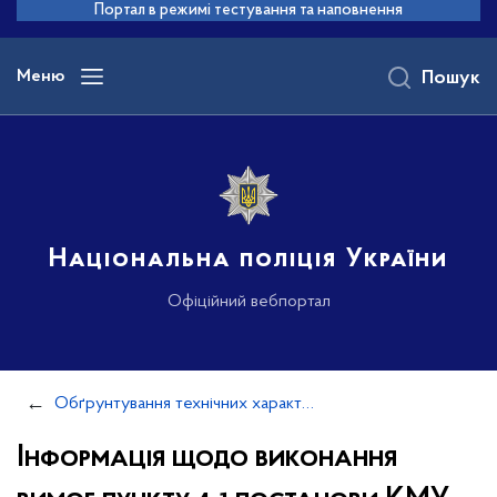
до
Портал в режимі тестування та наповнення
основного
вмісту
Меню
Пошук
Національна поліція України
Офіційний вебпортал
Обґрунтування технічних характеристик та очікуваної вартості закупівель
Інформація щодо виконання