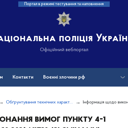
Портал в режимі тестування та наповнення
аціональна поліція Украї
Офіційний вебпортал
ам
Контакти
Воєнні злочини рф
ансії
Зниклі безвісти та ДНК
Обґрунтування технічних характеристик та очікуваної вартості закупівель
Інформація щодо виконання вимог пункту 4-1 постанови КМУ від 11.10.2016 №710 (зі змінами), за
онання вимог пункту 4-1