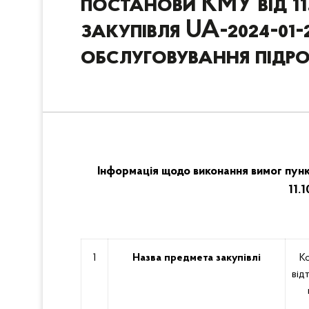
постанови КМУ від 11.1
закупівля UA-2024-01-
обслуговування підроз
Інформація щодо виконання вимог пун
11.
1
Назва предмета закупівлі
К
від