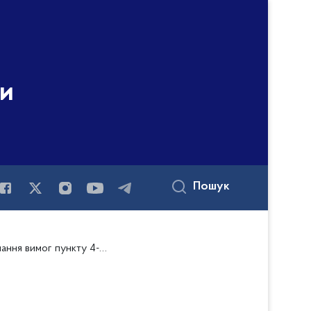
ни
Пошук
купівля UA-2024-01-22-014536-a ДУ «Центр обслуговування підрозділів НПУ» (29.01.2024)