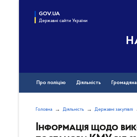
до
основного
GOV.UA
вмісту
Державні сайти України
Н
Про поліцію
Діяльність
Громадян
Назавжди в строю
Документи
Вак
Головна
Діяльність
Державні закупівлі
Інформація щодо вик