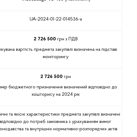
UA-2024-01-22-014536-a
2 726 500
грн з ПДВ
ікувана вартість предмета закупівлі визначена на підставі
моніторингу
2 726 500
грн
змір бюджетного призначення визначений відповідно до
кошторису на 2024 рік
ічні та якісні характеристики предмета закупівлі визначені
відповідно до потреб замовника з урахуванням вимог
конодавства та внутрішніх нормативно-розпорядчих актів