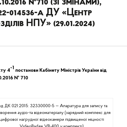
0.2016 №710 (зі змінами),
22-014536-a ДУ «Центр
ділів НПУ» (29.01.2024)
-1
кту 4
постанови Кабінету Міністрів України від
10.2016 № 710
од ДК 021:2015: 32330000-5 — Апаратура для запису та
творення аудіо-та відеоматеріалу (зарядний комплекс для
цифрової нагрудної відеокамери підвищеної міцності
VideoBadge VB-400 у комплекті)