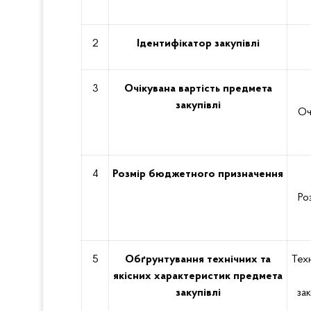
2
Ідентифікатор закупівлі
3
Очікувана вартість предмета
закупівлі
Оч
4
Розмір бюджетного призначення
Ро
5
Обґрунтування технічних та
Техн
якісних характеристик предмета
закупівлі
за