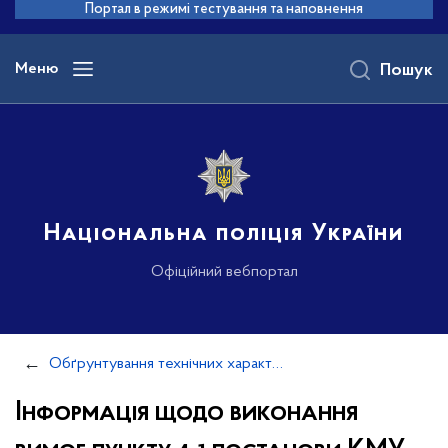
до
Портал в режимі тестування та наповнення
основного
вмісту
Меню
Пошук
Національна поліція України
Офіційний вебпортал
Обґрунтування технічних характеристик та очікуваної вартості закупівель
Інформація щодо виконання