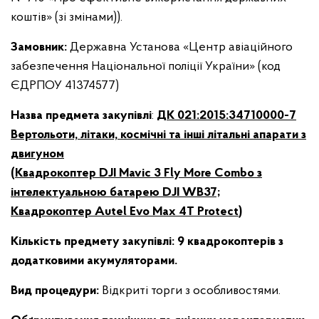
коштів» (зі змінами)).
Замовник
:
Державна Установа «Центр авіаційного
забезпечення Національної поліції України» (код
ЄДРПОУ 41374577)
Назва предмета закупівлі
:
ДК 021:2015:34710000-7
Вертольоти, літаки, космічні та інші літальні апарати з
двигуном
(Квадрокоптер
DJI
Mavic
3
Fly
More
Combo
з
інтелектуальною батарею DJI WB37;
Квадрокоптер
Autel
Evo
Max
4
T
Protect
)
Кількість предмету закупівлі:
9 квадрокоптерів з
додатковими акумуляторами.
Вид процедури:
Відкриті торги з особливостями.