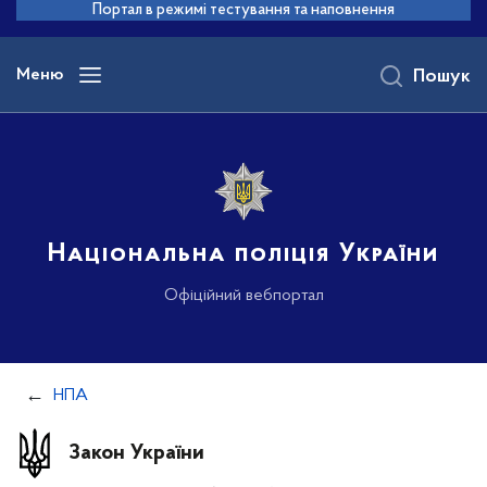
до
Портал в режимі тестування та наповнення
основного
вмісту
Меню
Пошук
Національна поліція України
Офіційний вебпортал
НПА
Закон України