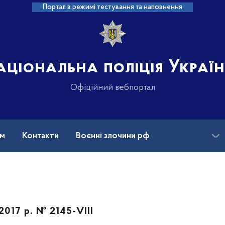
Портал в режимі тестування та наповнення
аціональна поліція Украї
Офіційний вебпортал
ам
Контакти
Воєнні злочини рф
ансії
Зниклі безвісти та ДНК
2017 р. № 2145-VIII