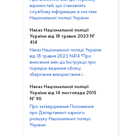
відомостей, що становлять
службову інформацію в системі
Національної поліції України
Наказ Національної поліції
України від 18 травня 2023 №
414
Наказ Національної поліції України
від 18 травня 2023 N414 "Про
внесення змін до Інструкції про
порядок ведення обліку,
зберігання використання і
знищення документів та інших
матеріальних носіїв інформації,
Наказ Національної поліції
що містять службову інформацію,
України від 14 листопада 2015
у Національній поліції"
№ 90
Про затвердження Положення
про Департамент карного
розшуку Національної поліції
України