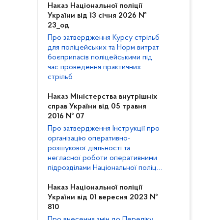
Наказ Національної поліції
України від 13 січня 2026 №
23_од
Про затвердження Курсу стрільб
для поліцейських та Норм витрат
боєприпасів поліцейськими під
час проведення практичних
стрільб
Наказ Міністерства внутрішніх
справ України від 05 травня
2016 № 07
Про затвердження Інструкції про
організацію оперативно-
розшукової діяльності та
негласної роботи оперативними
підрозділами Національної поліції
України
Наказ Національної поліції
України від 01 вересня 2023 №
810
Про внесення змін до Переліку