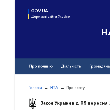
до
основного
GOV.UA
вмісту
Державні сайти України
Н
Про поліцію
Діяльність
Громадян
Назавжди в строю
Документи
Вак
Головна
НПА
Про освіту
Закон України
від 05 вересня 