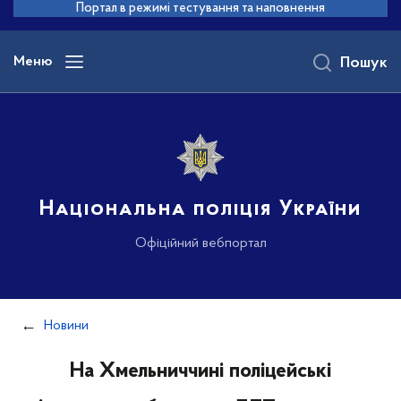
до
Портал в режимі тестування та наповнення
основного
вмісту
Меню
Пошук
Національна поліція України
Офіційний вебпортал
Новини
На Хмельниччині поліцейські