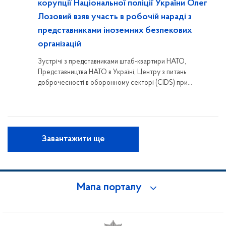
корупції Національної поліції України Олег
Лозовий взяв участь в робочій нараді з
представниками іноземних безпекових
організацій
Зустрічі з представниками штаб-квартири НАТО,
Представництва НАТО в Україні, Центру з питань
доброчесності в оборонному секторі (CIDS) при
Міністерстві оборони Норвегії, Женевського центру
урядування у секторі безпеки (DCAF), команди
Спеціального радника з питань оборони Великої Британії,
Базельського інституту управління та Антикорупційної
ініціативи ЄС в Україні (EUACI), а також органів сектору
Завантажити ще
безпеки і оборони, присвяченій вдосконаленню
механізмів, спрямованих на розбудову доброчесності в
секторі безпеки та оборони, що пройшла у приміщенні
Національного агентства з питань запобігання корупції.
Мапа порталу