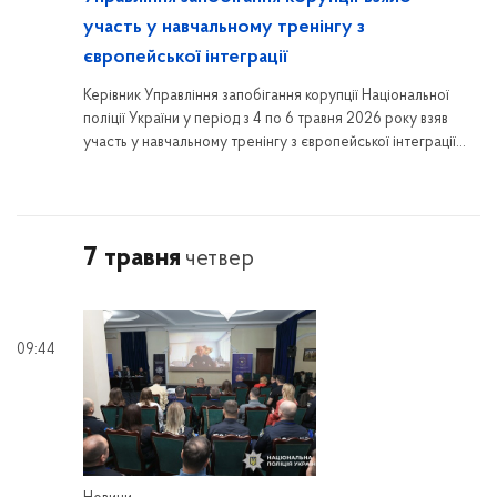
участь у навчальному тренінгу з
європейської інтеграції
Керівник Управління запобігання корупції Національної
поліції України у період з 4 по 6 травня 2026 року взяв
участь у навчальному тренінгу з європейської інтеграції
на тему «Anti-corruption», організованому за підтримки
Естонського центру міжнародного розвитку (ESTDEV),
який відбувся у місті Таллінн (Естонська Республіка).
7 травня
четвер
09:44