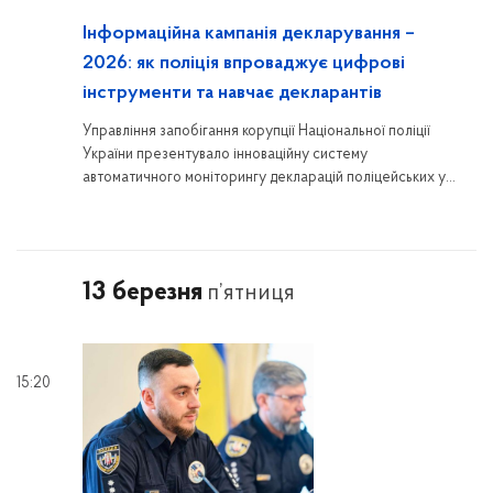
Інформаційна кампанія декларування –
2026: як поліція впроваджує цифрові
інструменти та навчає декларантів
Управління запобігання корупції Національної поліції
України презентувало інноваційну систему
автоматичного моніторингу декларацій поліцейських у
рамках інформаційної кампанії декларування. Загалом у
регіонах впроваджено потужний комплекс заходів: від
тренінгів до цифрових рішень, що спрямовані на
запобігання помилкам та формування культури
13 березня
п’ятниця
доброчесності.
15:20