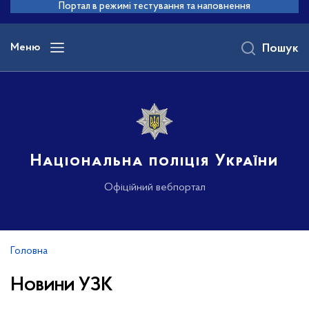
до
Портал в режимі тестування та наповнення
основного
вмісту
Меню
Пошук
Національна поліція України
Офіційний вебпортал
Головна
Новини УЗК