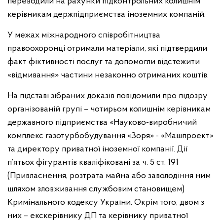
переводили на рахунки підконтрольних колишнім
керівникам держпідприємства іноземних компаній.
У межах міжнародного співробітництва
правоохоронці отримали матеріали, які підтвердили
факт фіктивності послуг та допомогли відстежити
«відмивання» частини незаконно отриманих коштів.
На підставі зібраних доказів повідомили про підозру
організованій групі – чотирьом колишнім керівникам
державного підприємства «Науково-виробничий
комплекс газотурбобудування «Зоря» - «Машпроект»
та директору приватної іноземної компанії. Дії
п’ятьох фігурантів кваліфіковані за ч. 5 ст. 191
(Привласнення, розтрата майна або заволодіння ним
шляхом зловживання службовим становищем)
Кримінального кодексу України. Окрім того, двом з
них – екскерівнику ДП та керівнику приватної