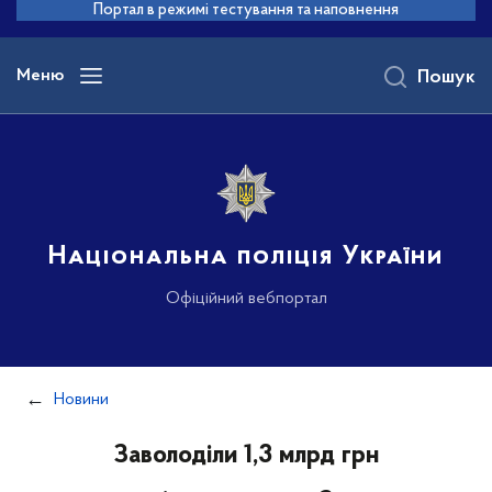
до
Портал в режимі тестування та наповнення
основного
вмісту
Меню
Пошук
Національна поліція України
Офіційний вебпортал
Новини
Заволоділи 1,3 млрд грн