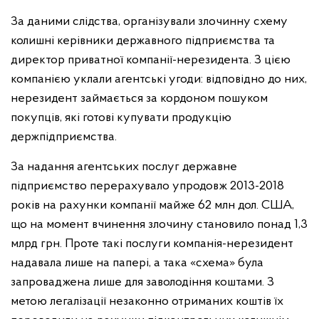
За даними слідства, організували злочинну схему
колишні керівники державного підприємства та
директор приватної компанії-нерезидента. З цією
компанією уклали агентські угоди: відповідно до них,
нерезидент займається за кордоном пошуком
покупців, які готові купувати продукцію
держпідприємства.
За надання агентських послуг державне
підприємство перерахувало упродовж 2013-2018
років на рахунки компанії майже 62 млн дол. США,
що на момент вчинення злочину становило понад 1,3
млрд грн. Проте такі послуги компанія-нерезидент
надавала лише на папері, а така «схема» була
запроваджена лише для заволодіння коштами. З
метою легалізації незаконно отриманих коштів їх