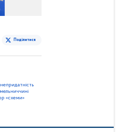
Поділитися
 непридатність
Хмельниччині
ор «схеми»