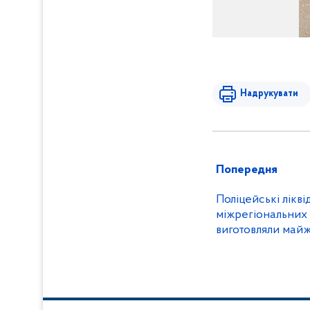
Надрукувати
Попередня
Поліцейські лікв
міжрегіональних 
виготовляли май
й амфетаміну що