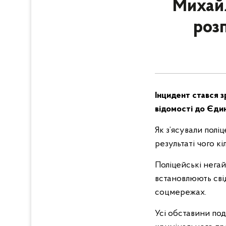
Михайл
роз
Інцидент стався з
відомості до Єди
Як з’ясували поліц
результаті чого к
Поліцейські негай
встановлюють свід
соцмережах.
Усі обставини под