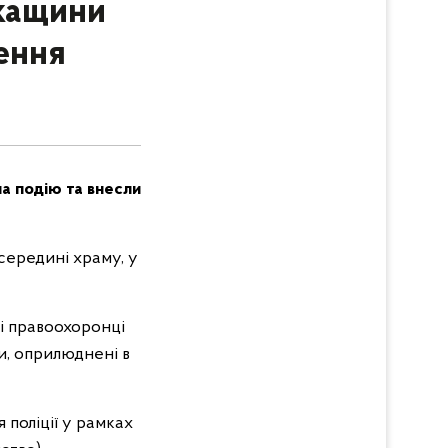
ркащини
ення
на подію та внесли
 всередині храму, у
зі правоохоронці
и, оприлюднені в
 поліції у рамках