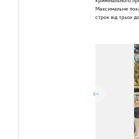
кримінального про
Максимальне пока
строк від трьох до