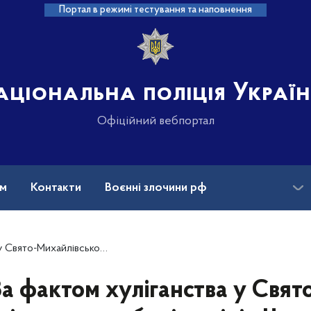
Портал в режимі тестування та наповнення
аціональна поліція Украї
Офіційний вебпортал
ам
Контакти
Воєнні злочини рф
ансії
Зниклі безвісти та ДНК
ліція Черкащини розпочала кримінальне провадження
а фактом хуліганства у Свят