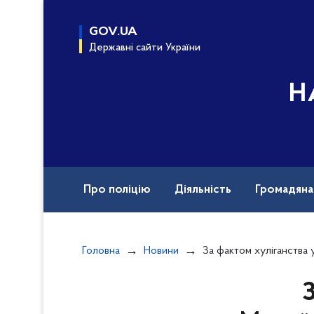
до
основного
GOV.UA
вмісту
Державні сайти України
Н
Про поліцію
Діяльність
Громадян
Назавжди в строю
Документи
Вак
Головна
Новини
За фактом хуліганства у Свято-Михайлівському соборі по
З