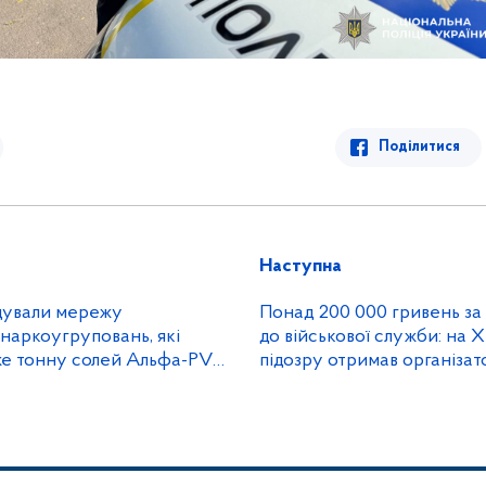
Поділитися
Наступна
ідували мережу
Понад 200 000 гривень за
наркоугруповань, які
до військової служби: на 
же тонну солей Альфа-PVP
підозру отримав організат
місячно