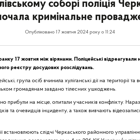
івському соборі поліція Че
почала кримінальне провадж
Опубліковано 17 жовтня 2024 року о 11:24
ранку 17 жовтня між вірянами. Поліцейські відреагували 
ного реєстру досудових розслідувань.
ейські, група осіб вчинила хуліганські дії на території та
ільком громадянам завдано тілесних ушкоджень.
но прибули на місце, опитали учасників конфлікту. Нара
ків та очевидців інциденту, а також вивчають відеозапис
ії встановлюють слідчі Черкаського районного управління