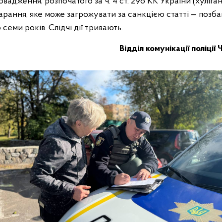
вадження, розпочатого за ч. 4 ст. 296 КК України (хуліган
рання, яке може загрожувати за санкцією статті — позба
 семи років. Слідчі дії тривають.
Відділ комунікації поліції