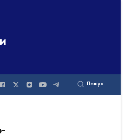
ни
Пошук
о-