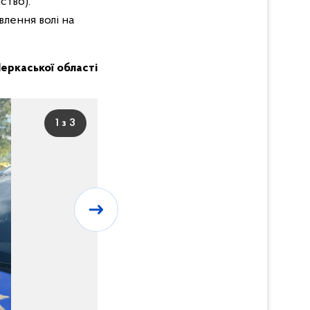
ство).
влення волі на
 Черкаської області
1 з 3