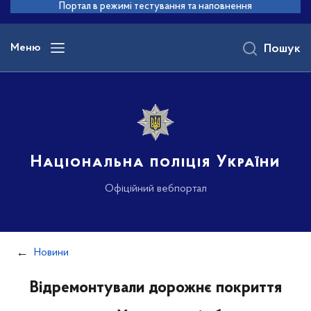
до
Портал в режимі тестування та наповнення
основного
вмісту
Меню
Пошук
Національна поліція України
Офіційний вебпортал
Новини
Відремонтували дорожнє покриття