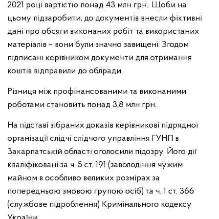
2021 році вартістю понад 43 млн грн.. Щоби на
цьому підзаробити, до документів внесли фіктивні
дані про обсяги виконаних робіт та використаних
матеріалів – вони були значно завищені. Згодом
підписані керівником документи для отримання
коштів відправили до облради.
Різниця між профінансованими та виконаними
роботами становить понад 3,8 млн грн..
На підставі зібраних доказів керівникові підрядної
організації слідчі слідчого управління ГУНП в
Закарпатській області оголосили підозру. Його дії
кваліфіковані за ч. 5 ст. 191 (заволодіння чужим
майном в особливо великих розмірах за
попередньою змовою групою осіб) та ч. 1 ст. 366
(службове підроблення) Кримінального кодексу
України.