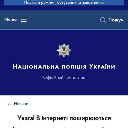
до
Портал в режимі тестування та наповнення
основного
вмісту
Меню
Пошук
Національна поліція України
Офіційний вебпортал
Новини
Увага! В інтернеті поширюються