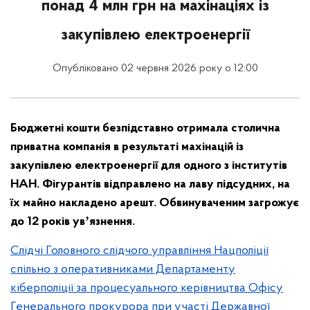
понад 4 млн грн на махінаціях із
закупівлею електроенергії
Опубліковано 02 червня 2026 року о 12:00
Бюджетні кошти безпідставно отримала столична
приватна компанія в результаті махінацій із
закупівлею електроенергії для одного з інститутів
НАН. Фігурантів відправлено на лаву підсудних, на
їх майно накладено арешт. Обвинуваченим загрожує
до 12 років увʼязнення.
Слідчі Головного слідчого управління Нацполіції
спільно з оперативниками Департаменту
кіберполіції за процесуального керівництва Офісу
Генерального прокурора при участі Державної