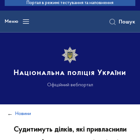
до
Портал в режимі тестування та наповнення
основного
вмісту
Меню
Пошук
Національна поліція України
Офіційний вебпортал
Новини
Судитимуть ділків, які привласнили