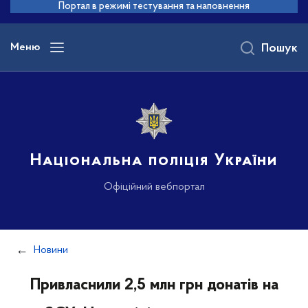
до
Портал в режимі тестування та наповнення
основного
вмісту
Меню
Пошук
Національна поліція України
Офіційний вебпортал
Новини
Привласнили 2,5 млн грн донатів на