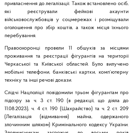
привласнення до легалізації. Також встановлено осіб,
які реєстрували фейкові акаунти
військовослужбовців у соцмережах і розміщували
оголошення про збір коштів, а також місця їхнього
перебування.
Правоохоронці провели 11 обшуків за місцями
проживання та реєстрації фігурантів на території
Черкаської та Київської областей. Було вилучено
мобільні телефони, банківські картки, комп’ютерну
техніку та інші речові докази.
Слідчі Нацполіції повідомили трьом фігурантам про
підозру за ч. 3 ст. 190 (в редакції, що діяла до
11.08.2023), ч. 4 ст. 190 (Шахрайство) та ч. 2 ст. 209
(Легалізація (відмивання) майна, одержаного
злочинним шляхом) Кримінального кодексу України.
Зловмисникам загрожує до восьми років