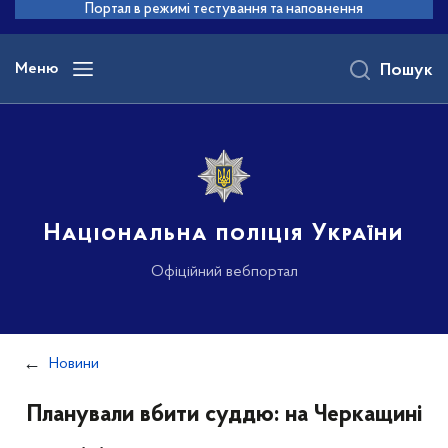
до
Портал в режимі тестування та наповнення
основного
вмісту
Меню
Пошук
Національна поліція України
Офіційний вебпортал
Новини
Планували вбити суддю: на Черкащині