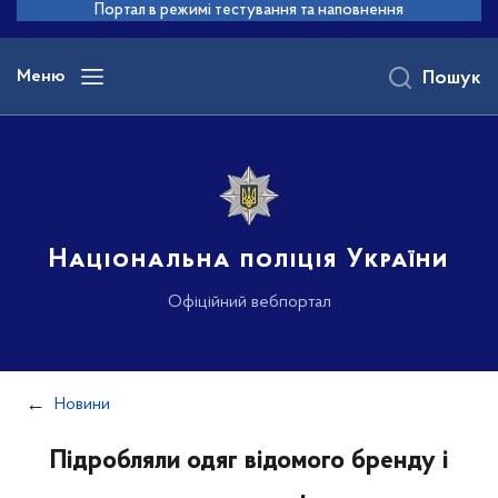
до
Портал в режимі тестування та наповнення
основного
вмісту
Меню
Пошук
Національна поліція України
Офіційний вебпортал
Новини
Підробляли одяг відомого бренду і