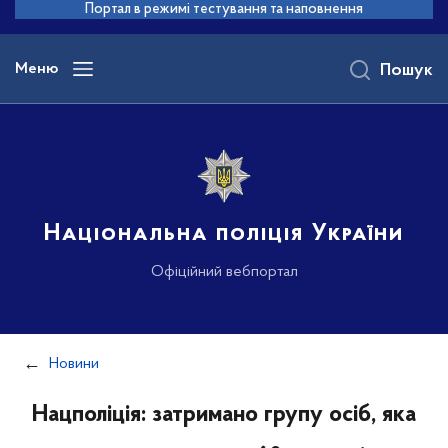
до
Портал в режимі тестування та наповнення
основного
вмісту
Меню
Пошук
Національна поліція України
Офіційний вебпортал
Новини
Нацполіція: затримано групу осіб, яка