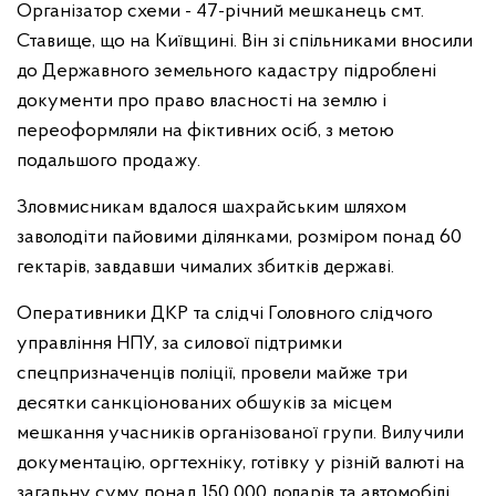
Організатор схеми - 47-річний мешканець смт.
Ставище, що на Київщині. Він зі спільниками вносили
до Державного земельного кадастру підроблені
документи про право власності на землю і
переоформляли на фіктивних осіб, з метою
подальшого продажу.
Зловмисникам вдалося шахрайським шляхом
заволодіти пайовими ділянками, розміром понад 60
гектарів, завдавши чималих збитків державі.
Оперативники ДКР та слідчі Головного слідчого
управління НПУ, за силової підтримки
спецпризначенців поліції, провели майже три
десятки санкціонованих обшуків за місцем
мешкання учасників організованої групи. Вилучили
документацію, оргтехніку, готівку у різній валюті на
загальну суму понад 150 000 доларів та автомобілі.