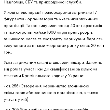
Нацполіції, СБУ та прикордонної служби.
У ході спецоперації правоохоронці затримали 17
фігурантів - організаторів та учасників злочинної
організації. Також вилучили понад 40 кг наркотиків
та психотропів, майже 1000 літрів прекурсорів,
гашишного масла та екстракту марихуани. Вартість
вилученого за цінами «чорного» ринку сягає 20 млн
грн..
Усім затриманим слідчі оголосили підозри. Залежно
від ролі та участі їхні дії кваліфіковані за кількома
статтями Кримінального кодексу України:
- ст. 255 (Створення, керівництво злочинною
спільнотою або злочинною організацією, а також
участь у ній)
- ст. 305 (Контрабанда наркотичних засобів,