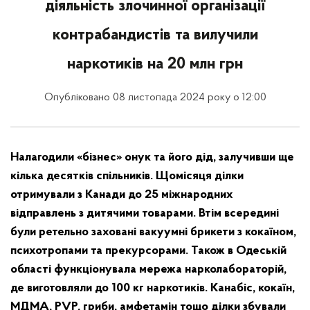
діяльність злочинної організації
контрабандистів та вилучили
наркотиків на 20 млн грн
Опубліковано 08 листопада 2024 року о 12:00
Налагодили «бізнес» онук та його дід, залучивши ще
кілька десятків спільників. Щомісяця ділки
отримували з Канади до 25 міжнародних
відправлень з дитячими товарами. Втім всередині
були ретельно заховані вакуумні брикети з кокаїном,
психотропами та прекурсорами. Також в Одеській
області функціонувала мережа нарколабораторій,
де виготовляли до 100 кг наркотиків. Канабіс, кокаїн,
МДМА, PVP, гриби, амфетамін тощо ділки збували