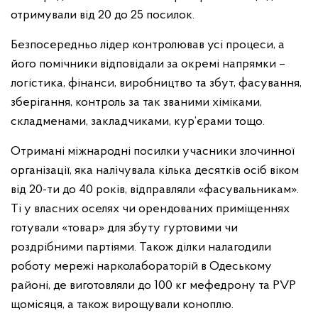
отримували від 20 до 25 посилок.
Безпосередньо лідер контролював усі процеси, а
його помічники відповідали за окремі напрямки –
логістика, фінанси, виробництво та збут, фасування,
зберігання, контроль за так званими хіміками,
складменами, закладчиками, кур’єрами тощо.
Отримані міжнародні посилки учасники злочинної
організації, яка налічувала кілька десятків осіб віком
від 20-ти до 40 років, відправляли «фасувальникам».
Ті у власних оселях чи орендованих приміщеннях
готували «товар» для збуту гуртовими чи
роздрібними партіями. Також ділки налагодили
роботу мережі нарколабораторій в Одеському
районі, де виготовляли до 100 кг мефедрону та PVP
щомісяця, а також вирощували коноплю.