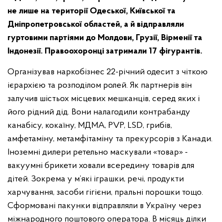
не лише на території Одеської, Київської та
Дніпропетровської областей, а й відправляли
гуртовими партіями до Молдови, Грузії, Вірменії та
Індонезії. Правоохоронці затримали 17 фігурантів.
Організував наркобізнес 22-річний одесит з чіткою
ієрархією та розподілом ролей. Як партнерів він
залучив шістьох місцевих мешканців, серед яких і
його рідний дід. Вони налагодили контрабанду
канабісу, кокаїну, МДМА, PVP, LSD, грибів,
амфетаміну, метамфітаміну та прекурсорів з Канади.
Іноземні дилери ретельно маскували «товар» -
вакуумні брикети ховали всередину товарів для
дітей. Зокрема у м’які іграшки, речі, продукти
харчування, засоби гігієни, пральні порошки тощо.
Сформовані пакунки відправляли в Україну через
міжнародного поштового оператора. В місяць ділки