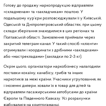
Готову до продажу наркопродукцію відправляли
«складменам» та «закладчикам» поштою. У
подальшому кур’єри розповсюджували її у Київській,
Одеській та Дніпропетровський областях, при цьому
склади зберігання знаходилися в цих регіонах та
Полтавській області. Замовлення приймали через
закритий телеграм-канал. У такий спосіб «клієнти»
отримували і координати з дрібними «закладками»
або «мастрекладами» (закладки по 2-3 кг).
Окрім цього, організатори наркобізнесу налагодили
поставки кокаїну, канабісу, грибів та інших
наркотиків за межі країни. Учасники угруповання, як
і іноземні дилери, ховали їх в товар для дітей та
відправляли пасажирськими автобусами до країни
Європи та Південного Кавказу. Усі розрахунки
відбувалися на криптогаманці.