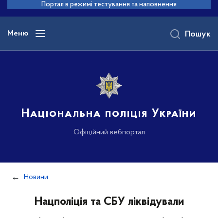
до
Портал в режимі тестування та наповнення
основного
вмісту
Меню
Пошук
Національна поліція України
Офіційний вебпортал
Новини
Нацполіція та СБУ ліквідували