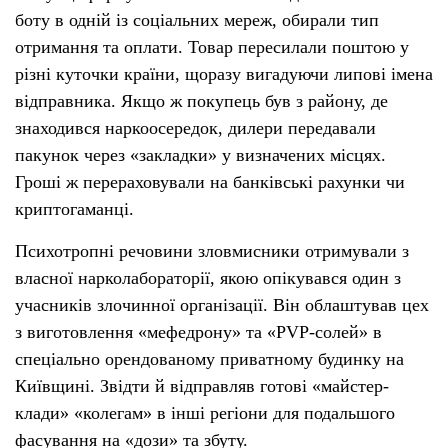
боту в одній із соціальних мереж, обирали тип
отримання та оплати. Товар пересилали поштою у
різні куточки країни, щоразу вигадуючи липові імена
відправника. Якщо ж покупець був з району, де
знаходився наркоосередок, дилери передавали
пакунок через «закладки» у визначених місцях.
Гроші ж перераховували на банківські рахунки чи
криптогаманці.
Психотропні речовини зловмисники отримували з
власної нарколабораторії, якою опікувався один з
учасників злочинної організації. Він облаштував цех
з виготовлення «мефедрону» та «PVP-солей» в
спеціально орендованому приватному будинку на
Київщині. Звідти й відправляв готові «майстер-
клади» «колегам» в інші регіони для подальшого
фасування на «дози» та збуту.