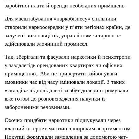
заробітної плати й оренди необхідних приміщень.
Для масштабування «наркобізнесу» спільники
створили наркоосередки у п’яти регіонах країни, де
залучені виконавці під управлінням «старшого»
здійснювали злочинний промисел.
Так, зберігали та фасували наркотики й психотропи
у заздалегідь орендованих квартирах чи офісних
приміщеннях. Аби не привертати зайвої уваги
змовники час від часу змінювали локації. З таких
«складів» відповідальні за збут дилери отримували
вже готові до розповсюдження пакунки із
забороненими речовинами.
Охочих придбати наркотики підшукували через
власний інтернет-магазин з широким асортиментом.
Покупці формували замовлення за допомогою чат-