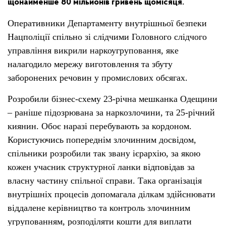
щонайменше 80 мільйонів гривень щомісяця.
Оперативники Департаменту внутрішньої безпеки
Нацполіції спільно зі слідчими Головного слідчого
управління викрили наркоугруповання, яке
налагодило мережу виготовлення та збуту
заборонених речовин у промислових обсягах.
Розробили бізнес-схему 23-річна мешканка Одещини
– раніше підозрювана за наркозлочини, та 25-річний
киянин. Обоє наразі перебувають за кордоном.
Користуючись попереднім злочинним досвідом,
спільники розробили так звану ієрархію, за якою
кожен учасник структурної ланки відповідав за
власну частину спільної справи. Така організація
внутрішніх процесів допомагала ділкам здійснювати
віддалене керівництво та контроль злочинним
угрупованням, розподіляти кошти для виплати