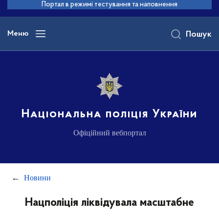
до
Портал в режимі тестування та наповнення
основного
вмісту
Меню
Пошук
Національна поліція України
Офіційний вебпортал
Новини
Нацполіція ліквідувала масштабне