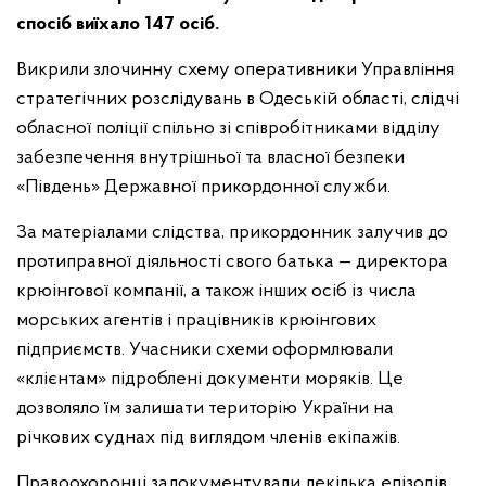
спосіб виїхало 147 осіб.
Викрили злочинну схему оперативники Управління
стратегічних розслідувань в Одеській області, слідчі
обласної поліції спільно зі співробітниками відділу
забезпечення внутрішньої та власної безпеки
«Південь» Державної прикордонної служби.
За матеріалами слідства, прикордонник залучив до
протиправної діяльності свого батька — директора
крюінгової компанії, а також інших осіб із числа
морських агентів і працівників крюінгових
підприємств. Учасники схеми оформлювали
«клієнтам» підроблені документи моряків. Це
дозволяло їм залишати територію України на
річкових суднах під виглядом членів екіпажів.
Правоохоронці задокументували декілька епізодів