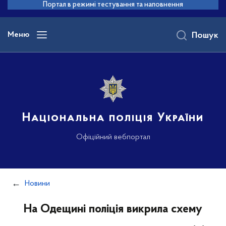
до
Портал в режимі тестування та наповнення
основного
вмісту
Меню
Пошук
Національна поліція України
Офіційний вебпортал
Новини
На Одещині поліція викрила схему