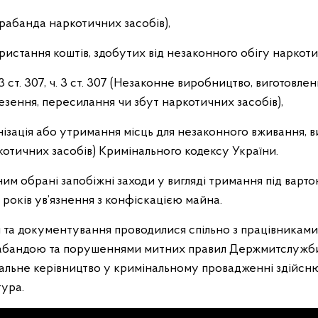
нтрабанда наркотичних засобів),
користання коштів, здобутих від незаконного обігу наркоти
 ч. 3 ст. 307, ч. 3 ст. 307 (Незаконне виробництво, виготовл
езення, пересилання чи збут наркотичних засобів),
рганізація або утримання місць для незаконного вживання,
котичних засобів) Кримінального кодексу України.
им обрані запобіжні заходи у вигляді тримання під варто
 років ув’язнення з конфіскацією майна.
я та документування проводилися спільно з працівника
абандою та порушеннями митних правил Держмитслужби 
альне керівництво у кримінальному провадженні здійсн
тура.