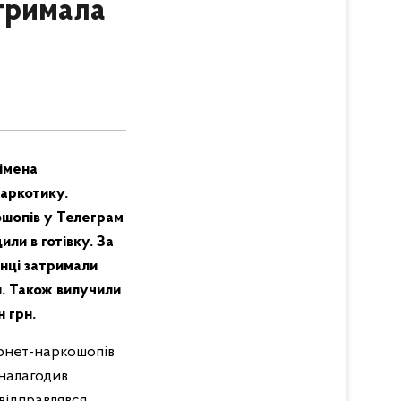
атримала
імена
наркотику.
ошопів у Телеграм
или в готівку. За
нці затримали
и. Також вилучили
н грн.
рнет-наркошопів
 налагодив
відправлявся