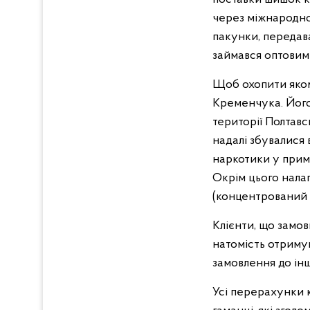
через міжнародно
пакунки, передава
займався оптовим
Щоб охопити яком
Кременчука. Його 
території Полтавс
надалі збувалися 
наркотики у прим
Окрім цього нала
(концентрований 
Клієнти, що замов
натомість отримув
замовлення до ін
Усі перерахунки 