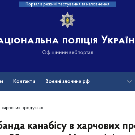
Портал в режимі тестування та наповнення
аціональна поліція Украї
Офіційний вебпортал
ам
Контакти
Воєнні злочини рф
ансії
Зниклі безвісти та ДНК
грн – Нацполіція затримала учасників наркоугруповання
анда канабісу в харчових п