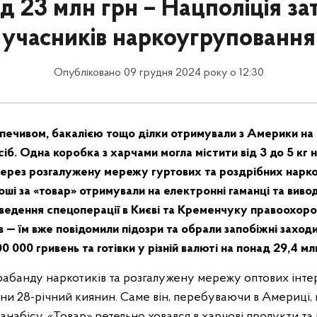
д 23 млн грн – Нацполіція з
учасників наркоугруповання
Опубліковано 09 грудня 2024 року о 12:30
 печивом, бакалією тощо ділки отримували з Америки на 
іб. Одна коробка з харчами могла містити від 3 до 5 кг 
через розгалужену мережу гуртових та роздрібних нарк
роші за «товар» отримували на електронні гаманці та вивод
ведення спецоперації в Києві та Кременчуку правоохоро
в — їм вже повідомили підозри та обрали запобіжні заход
0 000 гривень та готівки у різній валюті на понад 29,4 мл
рабанду наркотиків та розгалужену мережу оптових інте
їни 28-річний киянин. Саме він, перебуваючи в Америці,
набісу. «Товар» ретельно ховався в харчові продукти та 