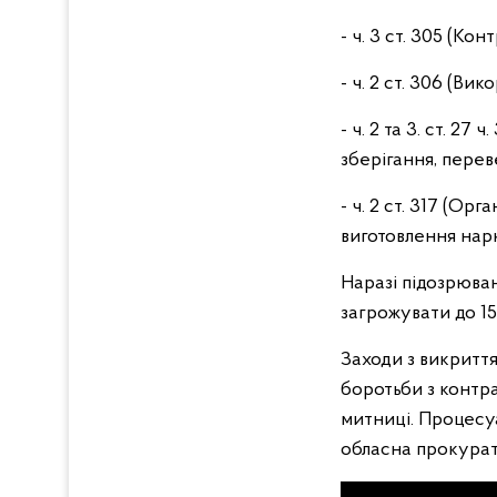
- ч. 3 ст. 305 (Ко
- ч. 2 ст. 306 (Ви
- ч. 2 та 3. ст. 27
зберігання, перев
- ч. 2 ст. 317 (О
виготовлення нар
Наразі підозрюван
загрожувати до 15
Заходи з викритт
боротьби з контр
митниці. Процесу
обласна прокура