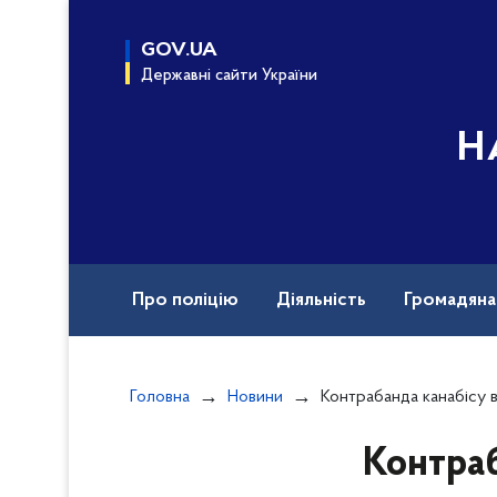
до
основного
GOV.UA
вмісту
Державні сайти України
Н
Про поліцію
Діяльність
Громадян
Назавжди в строю
Документи
Вак
Головна
Новини
Контрабанда канабісу в харчових продуктах на понад 23 млн 
Контраб