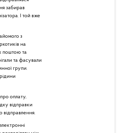
ня забирав
ізатора. І той вже
айомого з
ркотиків на
их поштою та
рігали та фасували
инної групи.
 рідини
 про оплату,
адку відправки
о відправлення.
 електронні