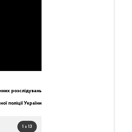
чних розслідувань
ої поліції України
1 з 13