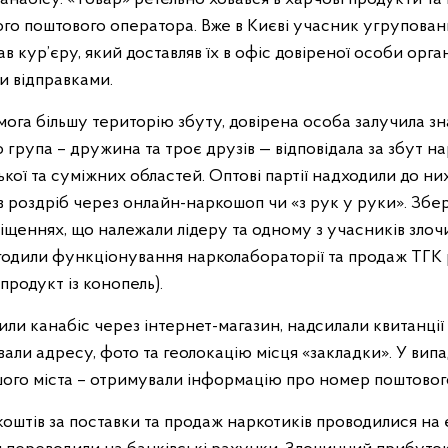
го поштового оператора. Вже в Києві учасник угрупован
в кур’єру, який доставляв їх в офіс довіреної особи орган
и відправками.
ога більшу територію збуту, довірена особа залучила зн
група – дружина та троє друзів — відповідала за збут на
ької та суміжних областей. Оптові партії надходили до н
в роздріб через онлайн-наркошоп чи «з рук у руки». Збе
іщеннях, що належали лідеру та одному з учасників злоч
годили функціонування нарколабораторії та продаж ТГК
продукт із конопель).
или канабіс через інтернет-магазин, надсилали квитанції
али адресу, фото та геолокацію місця «закладки». У вип
шого міста – отримували інформацію про номер поштовог
коштів за поставки та продаж наркотиків проводилися на