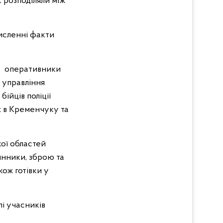
к розподіляли між
исленні факти
ту оперативники
о управління
ійців поліції
х в Кременчуку та
кої областей
инники, зброю та
ож готівки у
лі учасників