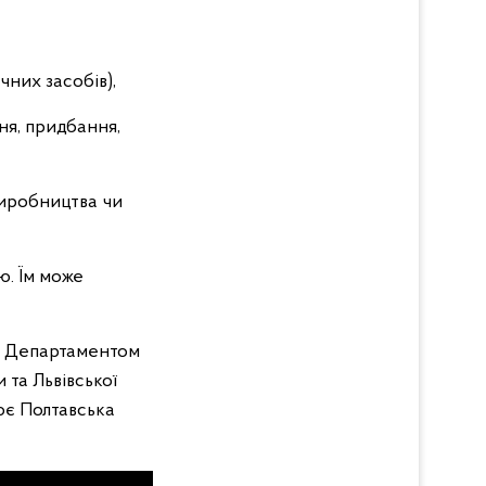
чних засобів),
ення, придбання,
 виробництва чи
ю. Їм може
ми Департаментом
та Львівської
ює Полтавська