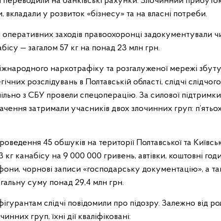
ом переводили на банківські рахунки. Злочинний прибуто
, вкладали у розвиток «бізнесу» та на власні потреби.
я оперативних заходів правоохоронці задокументували ч
ісу — загалом 57 кг на понад 23 млн грн.
іжнародного наркотрафіку та розгалуженої мережі збу
гічних розслідувань в Полтавській області, слідчі слідчог
спільно з СБУ провели спецоперацію. За силової підтримки б
ачення затримали учасників двох злочинних груп: п’ятьо
роведення 45 обшуків на території Полтавської та Київсь
 кг канабісу на 9 000 000 гривень, автівки, коштовні год
они, чорнові записи «господарську документацію», а так
загальну суму понад 29,4 млн грн.
ігурантам слідчі повідомили про підозру. Залежно від ро
инних груп, їхні дії кваліфіковані: