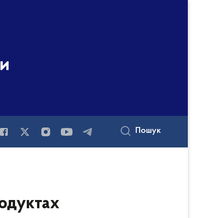
ни
Пошук
родуктах