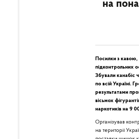
на пона
Посилки з кавою,
підконтрольних ос
Збували канабіс 
по всій Україні. Г
результатами про
вісьмох фігуранті
наркотиків на 9 00
Організував конт
на території Укра
поставки шишок ка