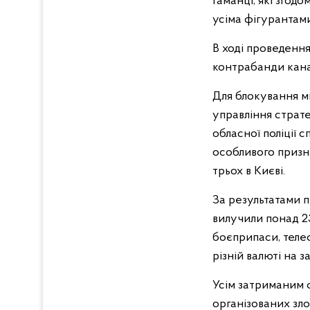
гаманці, які згод
усіма фігурантами
В ході проведенн
контрабанди канаб
Для блокування м
управління страте
обласної поліції 
особливого призн
трьох в Києві.
За результатами п
вилучили понад 23
боєприпаси, телеф
різній валюті на 
Усім затриманим ф
організованих злоч