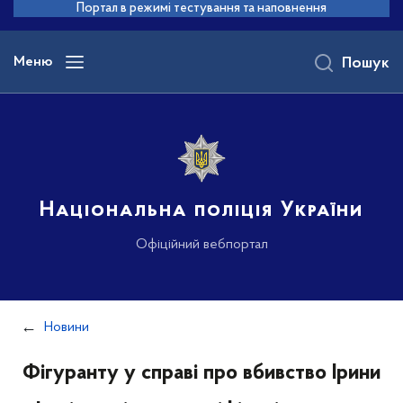
до
Портал в режимі тестування та наповнення
основного
вмісту
Меню
Пошук
Національна поліція України
Офіційний вебпортал
Новини
Фігуранту у справі про вбивство Ірини