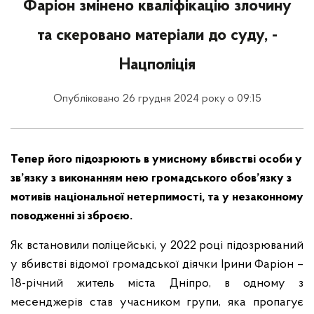
Фаріон змінено кваліфікацію злочину
та скеровано матеріали до суду, -
Нацполіція
Опубліковано 26 грудня 2024 року о 09:15
Тепер його підозрюють в умисному вбивстві особи у
зв’язку з виконанням нею громадського обов’язку з
мотивів національної нетерпимості, та у незаконному
поводженні зі зброєю.
Як встановили поліцейські, у 2022 році підозрюваний
у вбивстві відомої громадської діячки Ірини Фаріон –
18-річний житель міста Дніпро, в одному з
месенджерів став учасником групи, яка пропагує