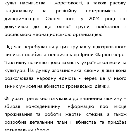
культ насильства і жорстокості, а також расову,
національну та релігійну нетерпимість і
дискримінацію. Окрім того, у 2024 році він
долучився до ще однієї групи, пов’язаної з
російською неонацистською організацією.
Під час перебування у цих групах у підозрюваного
виникла особиста неприязнь до Ірини Фаріон через
її активну позицію щодо захисту української мови та
культури. На думку зловмисника, своїми діями вона
розколювала народну єдність - через це у нього
виник умисел на вбивство громадської діячки.
Фігурант ретельно готувався до вчинення злочину –
збирав конфіденційну інформацію про місце
проживання та роботи жертви, стежив, а також
розробив детальний план її вбивства та придбав
вогнепальну зброю.